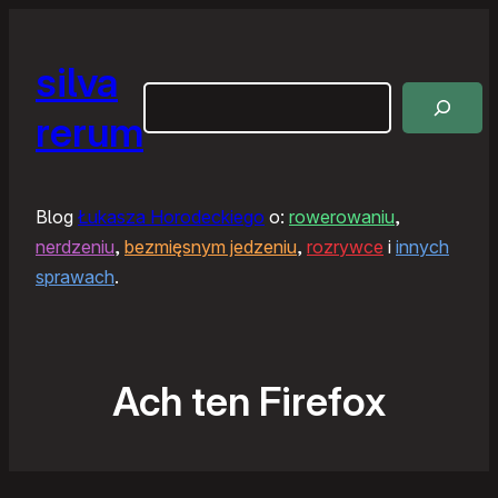
silva
Szukaj
rerum
Blog
Łukasza Horodeckiego
o:
rowerowaniu
,
nerdzeniu
,
bezmięsnym jedzeniu
,
rozrywce
i
innych
sprawach
.
Ach ten Firefox