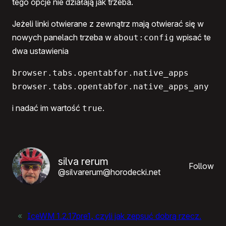
tego opcje nie działają jak trzeba.
Jeżeli linki otwierane z zewnątrz mają otwierać się w
nowych panelach trzeba w
wpisać te
about:config
dwa ustawienia
browser.tabs.opentabfor.native_apps

browser.tabs.opentabfor.native_apps_any
i nadać im wartość
.
true
silva rerum
Follow
@silvarerum@horodecki.net
«
IceWM 1.2.17pre1, czyli jak zepsuć dobrą rzecz.