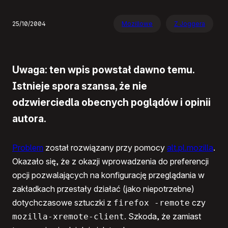
25/10/2004
Mozillowe
Z Joggera
Uwaga: ten wpis powstał dawno temu.
Istnieje spora szansa, że nie
odzwierciedla obecnych poglądów i opinii
autora.
Problem
został rozwiązany przy pomocy
alt.pl.mozilla
.
Okazało się, że z okazji wprowadzenia do preferencji
opcji pozwalających na konfigurację przeglądania w
zakładkach przestały działać (jako niepotrzebne)
dotychczasowe sztuczki z
czy
firefox -remote
. Szkoda, że zamiast
mozilla-xremote-client