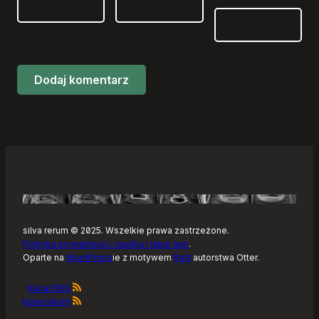
silva rerum © 2025. Wszelkie prawa zastrzeżone.
Polityka prywatności, ciastka i takie tam
.
Oparte na
WordPress
ie z motywem
Raft
autorstwa Otter.
Kanał RSS
Kanał Atom