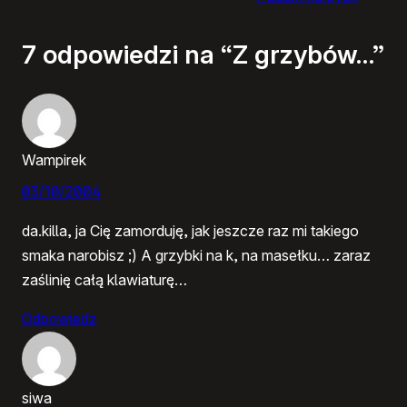
7 odpowiedzi na “Z grzybów…”
Wampirek
03/10/2004
da.killa, ja Cię zamorduję, jak jeszcze raz mi takiego
smaka narobisz ;) A grzybki na k, na masełku… zaraz
zaślinię całą klawiaturę…
Odpowiedz
siwa