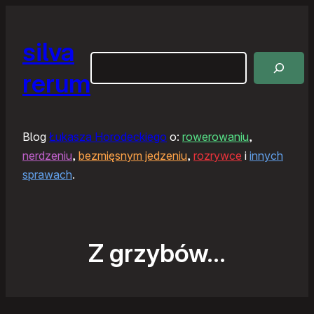
silva
Szukaj
rerum
Blog
Łukasza Horodeckiego
o:
rowerowaniu
,
nerdzeniu
,
bezmięsnym jedzeniu
,
rozrywce
i
innych
sprawach
.
Z grzybów…