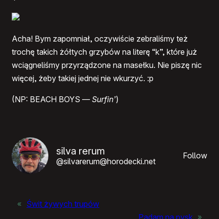
Acha! Bym zapomniał, oczywiście zebraliśmy też
trochę takich żółtych grzybów na literę “k”, które już
wciągneliśmy przyrządzone na masełku. Nie piszę nic
więcej, żeby takiej jednej nie wkurzyć. :p
(NP:
BEACH BOYS
—
Surfin’
)
silva rerum
Follow
@silvarerum@horodecki.net
«
Świt żywych trupów
Padam na pysk
»