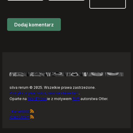
silva rerum © 2025. Wszelkie prawa zastrzeżone.
Polityka prywatności, ciastka i takie tam
.
Oparte na
WordPress
ie z motywem
Raft
autorstwa Otter.
Kanał RSS
Kanał Atom