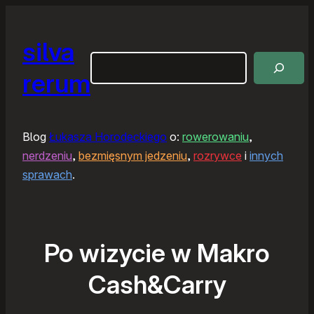
silva
Szukaj
rerum
Blog
Łukasza Horodeckiego
o:
rowerowaniu
,
nerdzeniu
,
bezmięsnym jedzeniu
,
rozrywce
i
innych
sprawach
.
Po wizycie w Makro
Cash&Carry