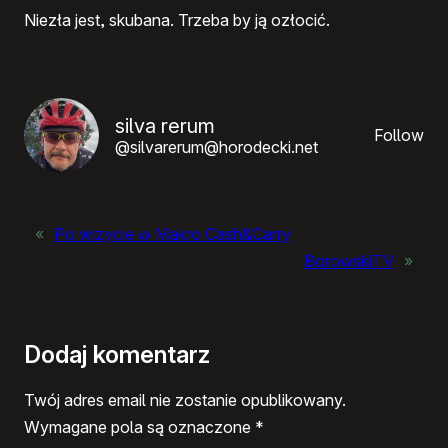
Niezła jest, skubana. Trzeba by ją ozłocić.
silva rerum
Follow
@silvarerum@horodecki.net
«
Po wizycie w Makro Cash&Carry
BorowskiTV
»
Dodaj komentarz
Twój adres email nie zostanie opublikowany.
Wymagane pola są oznaczone
*