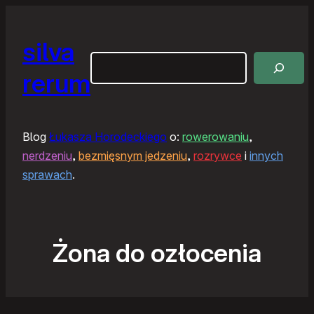
silva
Szukaj
rerum
Blog
Łukasza Horodeckiego
o:
rowerowaniu
,
nerdzeniu
,
bezmięsnym jedzeniu
,
rozrywce
i
innych
sprawach
.
Żona do ozłocenia