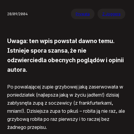
28/09/2004
Prywata
Z Joggera
Uwaga: ten wpis powstał dawno temu.
Istnieje spora szansa, że nie
odzwierciedla obecnych poglądów i opinii
autora.
Po powalającej zupie grzybowej jaką zaserwowała w
poniedziałek (najlepsza jaką w życiu jadłem!) dzisiaj
zabłysnęła zupą z soczewicy (z frankfurterkami,
mniam!). Dzisiejsza zupa to pikuś – robiła ją nie raz, ale
grzybową robiła po raz pierwszy i to raczej bez
żadnego przepisu.