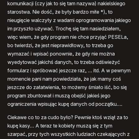
komunikacji (czy jak to się tam nazywa) nakielskiego
starostwa. Nie dość, że były bardzo miłe *), to
nieugięcie walczyły z wadami oprogramowania jakiego
im przyszło używać. Trochę się tam nasiedziałem,
więc wiem, że gdy program nie chce przyjąć
PESE
La,
bo twierdzi, że jest nieprawidłowy, to trzeba go
wymazać i wpisać ponownie, że gdy nie można
wyedytować jakichś danych, to trzeba odświeżyć
formularz i spróbować jeszcze raz, … itd. A w pewnym
momencie pani nam powiedziała, że jak mamy coś
jeszcze do załatwienia, to możemy śmiało iść, bo się
program zbuntował i muszą obejść jakieś jego
ograniczenia wpisując kupę danych od początku….
Ciekawe co to za cudo było? Pewnie ktoś wziął za to
kupę kasy… A teraz te kobiety muszą się z tym
szarpać, przy tych wszystkich ludziach czekających z