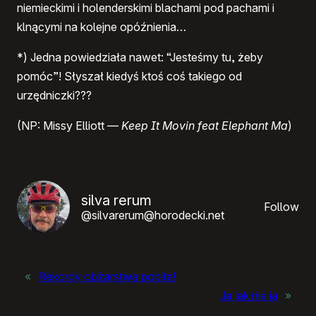
niemieckimi i holenderskimi blachami pod pachami i
klnącymi na kolejne opóźnienia…
*) Jedna powiedziała nawet: “Jesteśmy tu, żeby
pomóc”! Słyszał kiedyś ktoś coś takiego od
urzędniczki???
(NP: Missy Elliott —
Keep It Movin feat Elephant Ma
)
silva rerum
Follow
@silvarerum@horodecki.net
«
Rekordy obżarstwa pobite!
Ja jak nie ja
»