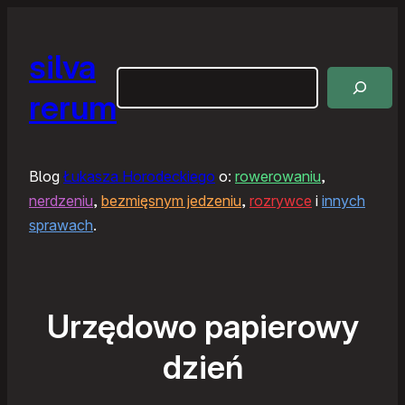
silva
Szukaj
rerum
Blog
Łukasza Horodeckiego
o:
rowerowaniu
,
nerdzeniu
,
bezmięsnym jedzeniu
,
rozrywce
i
innych
sprawach
.
Urzędowo papierowy
dzień