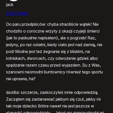
jack
23/07/2004
Do paru przedpiśców: chyba straciliście wątek! Nie
chodziło o coroczne wizyty z okazji czyjejś śmierci
(jak to paskudnie napisałem), ale o pogrzeb! Raz,
jedyny, po raz ostatni, kiedy ciało jest nad ziemią, nie
pod! Modne jest też żegnanie się z bliskimi, na
lotniskach, dworcach, czy odwożenie gdzieś albo
spędzanie razem czasu przed wyjazdem. Ilu z Was,
szanowni neomodni buntownicy również tego sportu
nie uprawia, ha?
da.killa: szczerze, zaskoczyłeś mnie odpowiedzią.
Zacząłem się zastanawiać jakbym się czuł, jakby mi
tak moje dziecko (które nawet nie jest jeszcze w
planach) odpowiedziało… Jakoś nic nieprzychodzi mi