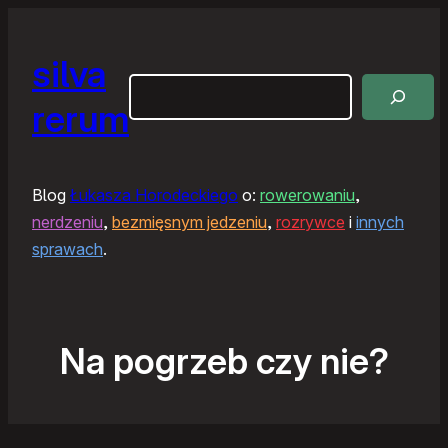
silva
Szukaj
rerum
Blog
Łukasza Horodeckiego
o:
rowerowaniu
,
nerdzeniu
,
bezmięsnym jedzeniu
,
rozrywce
i
innych
sprawach
.
Na pogrzeb czy nie?