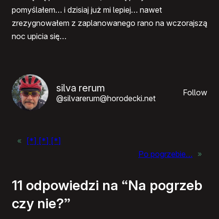
pomyślałem… i dzisiaj już mi lepiej… nawet
zrezygnowałem z zaplanowanego rano na wczorajszą
noc upicia się…
silva rerum
Follow
@silvarerum@horodecki.net
«
[*] [*] [*]
Po pogrzebie…
»
11 odpowiedzi na “Na pogrzeb
czy nie?”