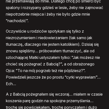
nie przemawiają do mnie. Dlatego chcę po śmierci być
spalony i rozsypany gdzieś w lesie, żeby nie zajmować
niepotrzebnie miejsca i żeby nie było gdzie mnie
“nachodzić”.
Oczywiście u rodziców spotykam się tylko z
niezrozumieniem i niedowierzaniem (tak samo jak
tłumaczę, dlaczego nie jestem katolikiem). Dzisiaj się
znowu spięliśmy… próbowałem tłumaczyć, ale od
szlochającej Matki usłyszałem tylko: “Jak możesz nie
chcieć się pożegnać z Babcią?”, a od obrażonego
Ojca: “To na mój pogrzeb też nie pójdziesz?”.
Powiedzieli jeszcze że po prostu “cyrki wyprawiam”…
Ech…
A z Babcią pożegnałem się wczoraj… miałem w czasie
koszenia parę godzin na spokojne przemyślenia…
trochę się powściekałem, trochę poryczałem i dużo