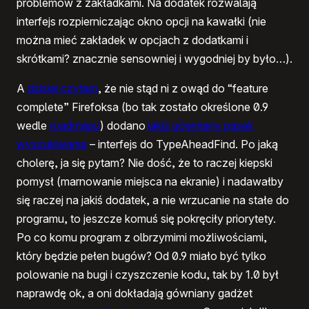
problemów z zakładkami. Na dodatek rozwalają
interfejs rozpierniczając okno opcji na kawałki (nie
można mieć zakładek w opcjach z dodatkami i
skrótkami? znacznie sensowniej i wygodniej by było…).
A
dzisiaj czytam
, że nie stąd ni z owąd do “feature
complete” Firefoksa (bo tak zostało określone 0.9
wedle
roadmapu
) dodano
jakiś gówniany pasek
wyszukiwania
– interfejs do TypeAheadFind. Po jaką
cholerę, ja się pytam? Nie dość, że to raczej kiepski
pomysł (marnowanie miejsca na ekranie) i nadawałby
się raczej na jakiś dodatek, a nie wrzucanie na stałe do
programu, to jeszcze komuś się pokręciły priorytety.
Po co komu program z olbrzymimi możliwościami,
który będzie pełen bugów? Od 0.9 miało być tylko
polowanie na bugi i czyszczenie kodu, tak by 1.0 był
naprawdę ok, a oni dokładają gówniany gadżet