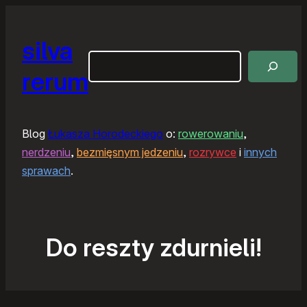
silva
Szukaj
rerum
Blog
Łukasza Horodeckiego
o:
rowerowaniu
,
nerdzeniu
,
bezmięsnym jedzeniu
,
rozrywce
i
innych
sprawach
.
Do reszty zdurnieli!