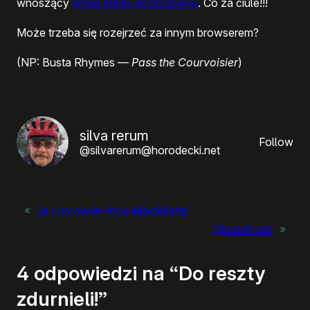
wnoszący
nowe błędy do programu
. Co za ciule!!!
Może trzeba się rozejrzeć za innym browserem?
(NP: Busta Rhymes —
Pass the Courvoisier
)
silva rerum
Follow
@silvarerum@horodecki.net
«
Ja naprawdę chcę
blacklistę
!
Obudzili się!
»
4 odpowiedzi na “Do reszty
zdurnieli!”