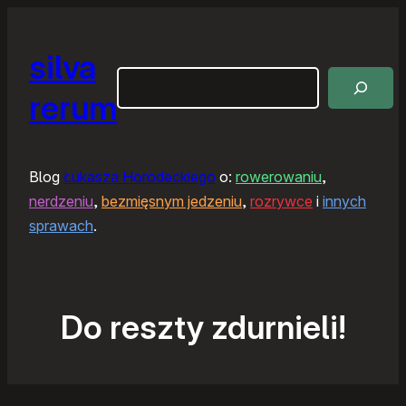
silva
Szukaj
rerum
Blog
Łukasza Horodeckiego
o:
rowerowaniu
,
nerdzeniu
,
bezmięsnym jedzeniu
,
rozrywce
i
innych
sprawach
.
Do reszty zdurnieli!