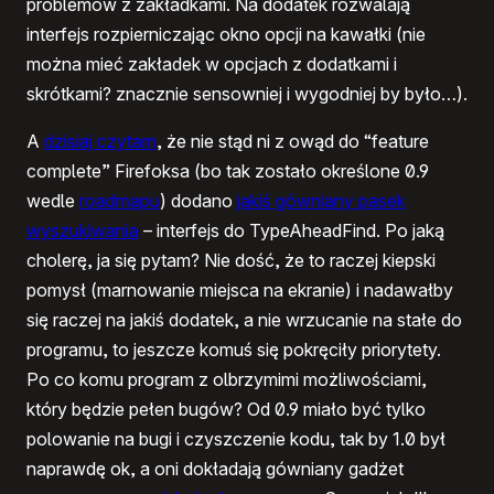
problemów z zakładkami. Na dodatek rozwalają
interfejs rozpierniczając okno opcji na kawałki (nie
można mieć zakładek w opcjach z dodatkami i
skrótkami? znacznie sensowniej i wygodniej by było…).
A
dzisiaj czytam
, że nie stąd ni z owąd do “feature
complete” Firefoksa (bo tak zostało określone 0.9
wedle
roadmapu
) dodano
jakiś gówniany pasek
wyszukiwania
– interfejs do TypeAheadFind. Po jaką
cholerę, ja się pytam? Nie dość, że to raczej kiepski
pomysł (marnowanie miejsca na ekranie) i nadawałby
się raczej na jakiś dodatek, a nie wrzucanie na stałe do
programu, to jeszcze komuś się pokręciły priorytety.
Po co komu program z olbrzymimi możliwościami,
który będzie pełen bugów? Od 0.9 miało być tylko
polowanie na bugi i czyszczenie kodu, tak by 1.0 był
naprawdę ok, a oni dokładają gówniany gadżet