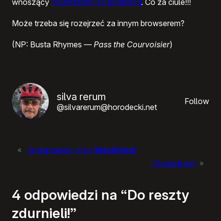
wnoszący
nowe błędy do programu
. Co za ciule!!!
Może trzeba się rozejrzeć za innym browserem?
(NP: Busta Rhymes —
Pass the Courvoisier
)
silva rerum
Follow
@silvarerum@horodecki.net
«
Ja naprawdę chcę
blacklistę
!
Obudzili się!
»
4 odpowiedzi na “Do reszty
zdurnieli!”