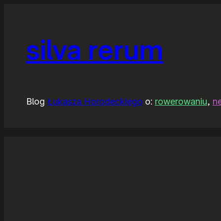
silva rerum
Blog
Łukasza Horodeckiego
o:
rowerowaniu
,
n