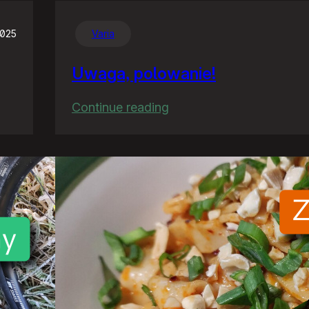
2025
Varia
Uwaga, polowanie!
:
Continue reading
Uwaga,
polowanie!