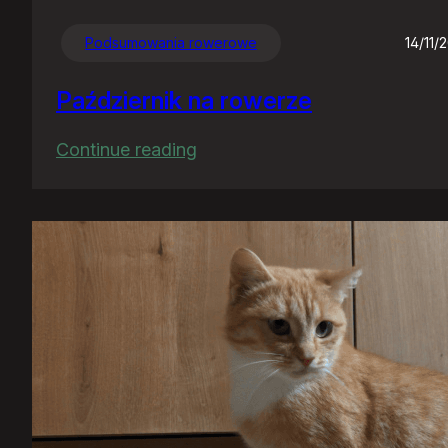
Podsumowania rowerowe
14/11/
Październik na rowerze
:
Continue reading
Październik
na
rowerze