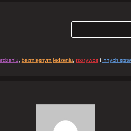
Szukaj
erdzeniu
,
bezmięsnym jedzeniu
,
rozrywce
i
innych spr