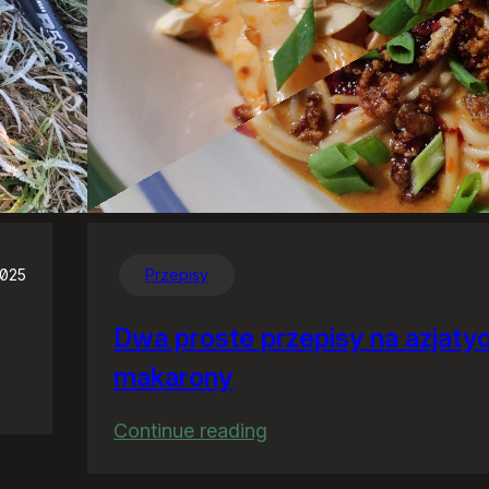
2025
Przepisy
Dwa proste przepisy na azjaty
makarony
:
Continue reading
Dwa