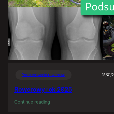
Podsumowania rowerowe
18/01/
Rowerowy rok 2025
:
Continue reading
Rowerowy