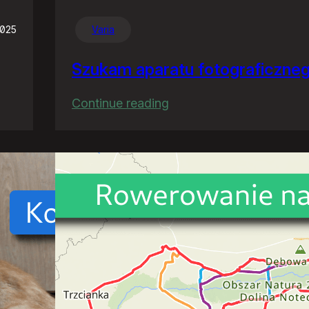
2025
Varia
Szukam aparatu fotograficzne
:
Continue reading
Szukam
aparatu
fotograficznego