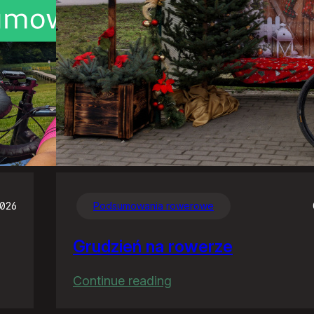
2026
Podsumowania rowerowe
Grudzień na rowerze
:
Continue reading
Grudzień