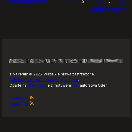
Poprzednia strona
1
2
3
4
5
…
125
i
Następna strona
żółtym
szlaku
Kaszubskiej
Marszruty
silva rerum © 2025. Wszelkie prawa zastrzeżone.
Polityka prywatności, ciastka i takie tam
.
Oparte na
WordPress
ie z motywem
Raft
autorstwa Otter.
Kanał RSS
Kanał Atom