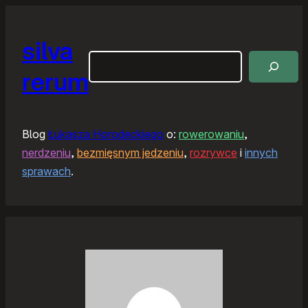
silva
Szukaj
rerum
Blog
Łukasza Horodeckiego
o:
rowerowaniu
,
nerdzeniu
,
bezmięsnym jedzeniu
,
rozrywce
i
innych
sprawach
.