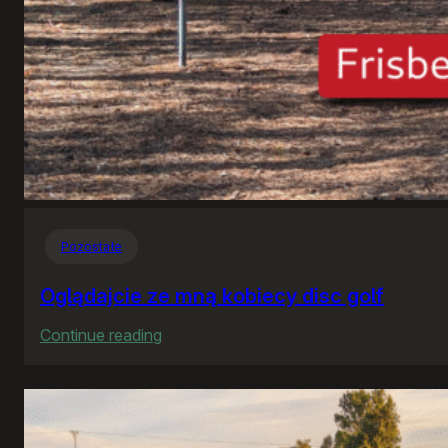
Pozostałe
Oglądajcie ze mną kobiecy disc golf
:
Continue reading
Oglądajcie
ze
mną
kobiecy