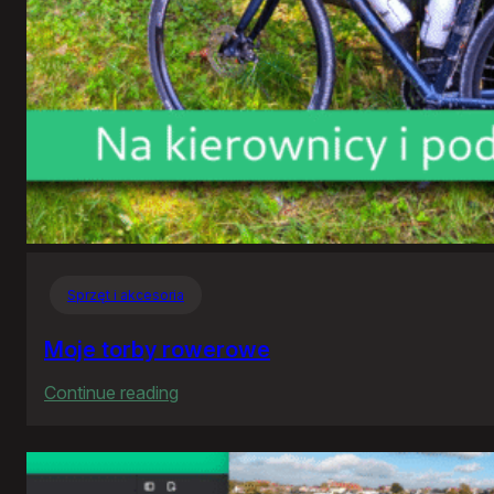
Sprzęt i akcesoria
Moje torby rowerowe
:
Continue reading
Moje
torby
rowerowe