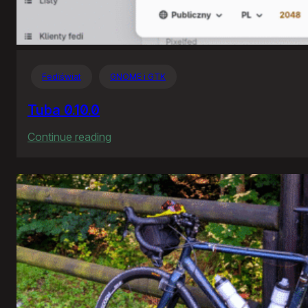
Fediświat
GNOME i GTK
Tuba 0.10.0
:
Continue reading
Tuba
0.10.0