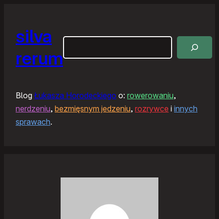
silva
Szukaj
rerum
Blog
Łukasza Horodeckiego
o:
rowerowaniu
,
nerdzeniu
,
bezmięsnym jedzeniu
,
rozrywce
i
innych
sprawach
.