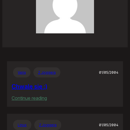
Varia
Z Joggera
01/05/2004
Chwalę się :)
:
Continue reading
Chwalę
się
:)
Linux
Z Joggera
01/05/2004