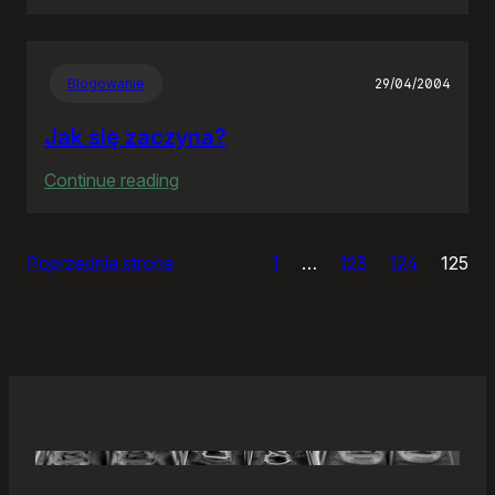
Samonierozwiązanie
Blogowanie
29/04/2004
Jak się zaczyna?
:
Continue reading
Jak
się
Poprzednia strona
1
…
123
124
125
zaczyna?