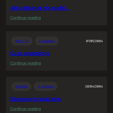
Jak człowiek się nudzi…
:
Continue reading
Jak
człowiek
się
Kino i TV
Z Joggera
01/05/2004
nudzi…
Czas apokalipsy
:
Continue reading
Czas
apokalipsy
Polityka
Z Joggera
30/04/2004
Samonierozwiązanie
:
Continue reading