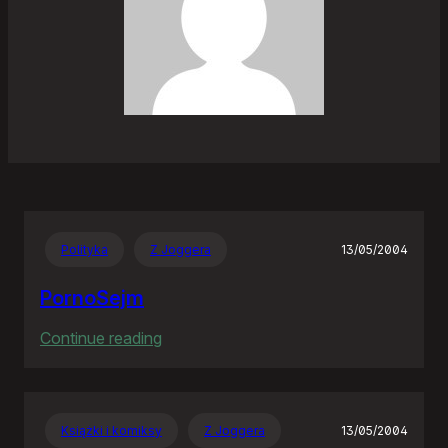
Polityka
Z Joggera
13/05/2004
PornoSejm
:
Continue reading
PornoSejm
Książki i komiksy
Z Joggera
13/05/2004