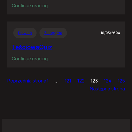
:
Continue reading
Ja
bym
chciał
Prywata
Z Joggera
10/05/2004
nightly
TeściowaQuiz
:
Continue reading
TeściowaQuiz
Poprzednia strona
1
…
121
122
123
124
125
Następna strona