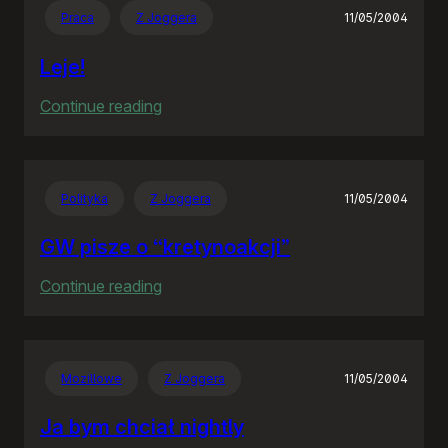
Praca
Z Joggera
11/05/2004
Leje!
:
Continue reading
Leje!
Polityka
Z Joggera
11/05/2004
GW pisze o “kretynoakcji”
:
Continue reading
GW
pisze
o
Mozillowe
Z Joggera
11/05/2004
“kretynoakcji”
Ja bym chciał nightly