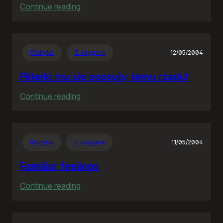
:
Continue reading
The
Hitchhiker’s
Guide
Polityka
Z Joggera
12/05/2004
to
the
Pliterki mu się popsuły, temu rządu!
Galaxy
:
Continue reading
Pliterki
mu
się
Muzyka
Z Joggera
11/05/2004
popsuły,
temu
Familiar feelings
rządu!
:
Continue reading
Familiar
feelings