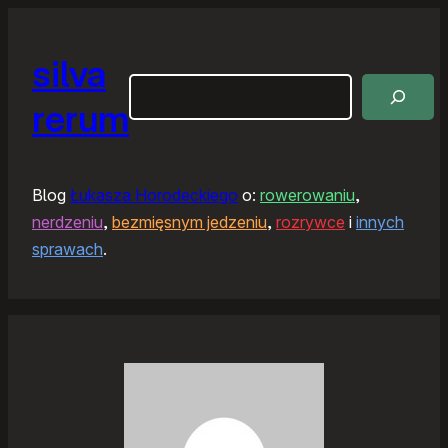
silva
Szukaj
rerum
Blog
Łukasza Horodeckiego
o:
rowerowaniu
,
nerdzeniu
,
bezmięsnym jedzeniu
,
rozrywce
i
innych
sprawach
.