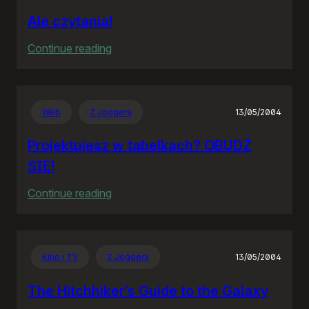
Ale czytania!
:
Continue reading
Ale
czytania!
Web
Z Joggera
13/05/2004
Projektujesz w tabelkach? OBUDŹ
SIĘ!
:
Continue reading
Projektujesz
w
tabelkach?
Kino i TV
Z Joggera
13/05/2004
OBUDŹ
SIĘ!
The Hitchhiker’s Guide to the Galaxy