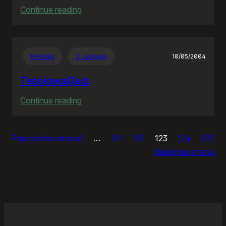
:
Continue reading
Ja
bym
chciał
Prywata
Z Joggera
10/05/2004
nightly
TeściowaQuiz
:
Continue reading
TeściowaQuiz
Poprzednia strona
1
…
121
122
123
124
125
Następna strona