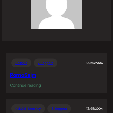
Polityka
Z Joggera
13/05/2004
PornoSejm
:
Continue reading
PornoSejm
Książki i komiksy
Z Joggera
13/05/2004