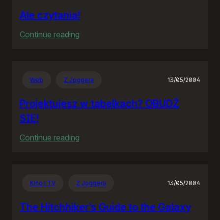
Ale czytania!
:
Continue reading
Ale
czytania!
Web
Z Joggera
13/05/2004
Projektujesz w tabelkach? OBUDŹ
SIĘ!
:
Continue reading
Projektujesz
w
tabelkach?
Kino i TV
Z Joggera
13/05/2004
OBUDŹ
SIĘ!
The Hitchhiker’s Guide to the Galaxy