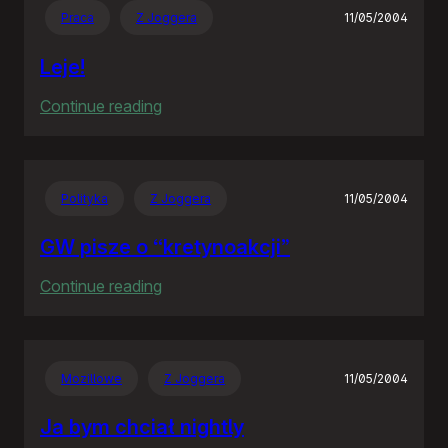
Praca
Z Joggera
11/05/2004
Leje!
:
Continue reading
Leje!
Polityka
Z Joggera
11/05/2004
GW pisze o “kretynoakcji”
:
Continue reading
GW
pisze
o
Mozillowe
Z Joggera
11/05/2004
“kretynoakcji”
Ja bym chciał nightly