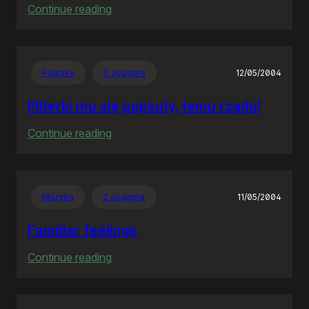
:
Continue reading
The
Hitchhiker’s
Guide
Polityka
Z Joggera
12/05/2004
to
the
Pliterki mu się popsuły, temu rządu!
Galaxy
:
Continue reading
Pliterki
mu
się
Muzyka
Z Joggera
11/05/2004
popsuły,
temu
Familiar feelings
rządu!
:
Continue reading
Familiar
feelings