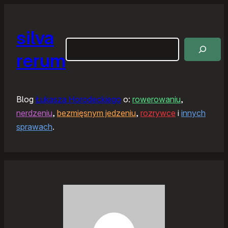
silva
Szukaj
rerum
Blog
Łukasza Horodeckiego
o:
rowerowaniu
,
nerdzeniu
,
bezmięsnym jedzeniu
,
rozrywce
i
innych
sprawach
.