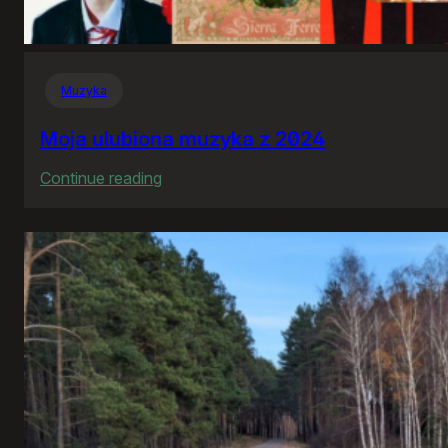
Muzyka
Moja ulubiona muzyka z 2024
:
Continue reading
Moja
ulubiona
muzyka
z
2024