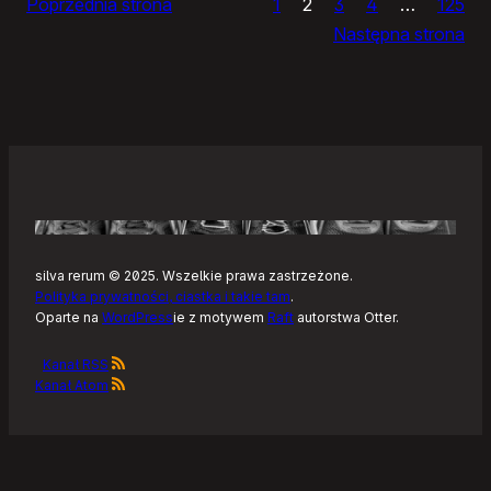
Poprzednia strona
1
2
3
4
…
125
Noteckie:
Następna strona
co
dalej?
silva rerum © 2025. Wszelkie prawa zastrzeżone.
Polityka prywatności, ciastka i takie tam
.
Oparte na
WordPress
ie z motywem
Raft
autorstwa Otter.
Kanał RSS
Kanał Atom