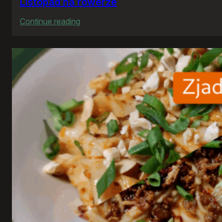
Listopad na rowerze
:
Continue reading
Listopad
na
rowerze