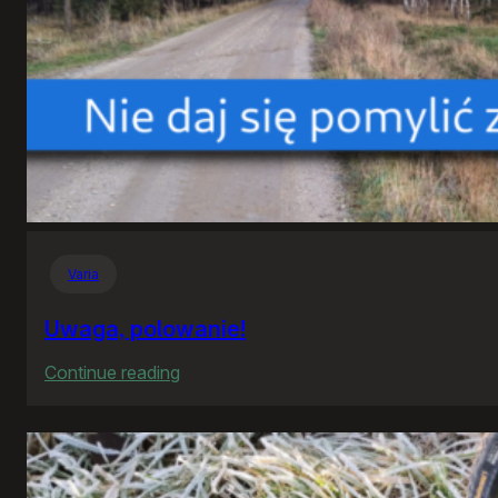
Varia
Uwaga, polowanie!
:
Continue reading
Uwaga,
polowanie!