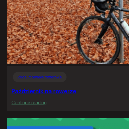
Podsumowania rowerowe
Październik na rowerze
:
Continue reading
Październik
na
rowerze