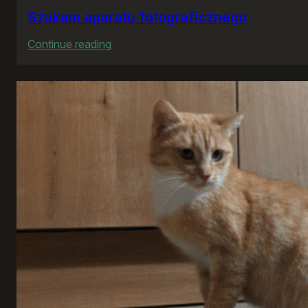
Szukam aparatu fotograficznego
:
Continue reading
Szukam
aparatu
fotograficznego