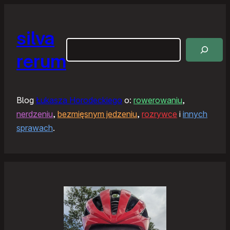
silva
Szukaj
rerum
Blog
Łukasza Horodeckiego
o:
rowerowaniu
,
nerdzeniu
,
bezmięsnym jedzeniu
,
rozrywce
i
innych
sprawach
.