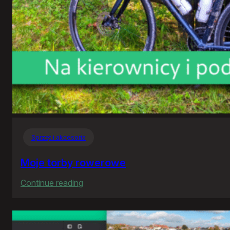
Sprzęt i akcesoria
Moje torby rowerowe
:
Continue reading
Moje
torby
rowerowe