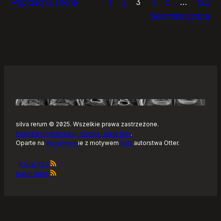
Poprzednia strona
1
2
3
4
5
…
125
i
Następna strona
żółtym
szlaku
Kaszubskiej
Marszruty
silva rerum © 2025. Wszelkie prawa zastrzeżone.
Polityka prywatności, ciastka i takie tam
.
Oparte na
WordPress
ie z motywem
Raft
autorstwa Otter.
Kanał RSS
Kanał Atom