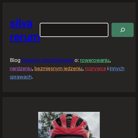
silva
Szukaj
rerum
Blog
Łukasza Horodeckiego
o:
rowerowaniu
,
nerdzeniu
,
bezmięsnym jedzeniu
,
rozrywce
i
innych
sprawach
.