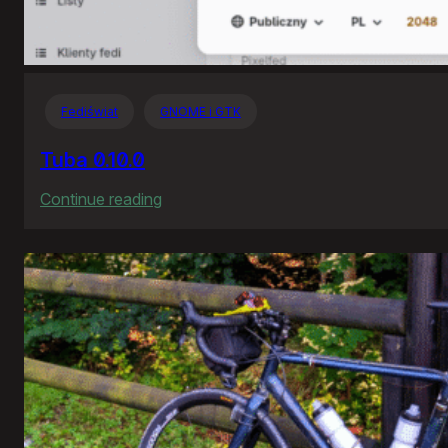
Fediświat
GNOME i GTK
Tuba 0.10.0
:
Continue reading
Tuba
0.10.0