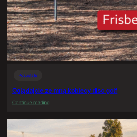
Pozostałe
Oglądajcie ze mną kobiecy disc golf
:
Continue reading
Oglądajcie
ze
mną
kobiecy