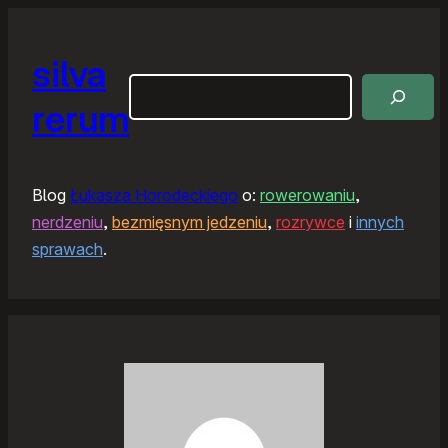
silva
Szukaj
rerum
Blog
Łukasza Horodeckiego
o:
rowerowaniu
,
nerdzeniu
,
bezmięsnym jedzeniu
,
rozrywce
i
innych
sprawach
.