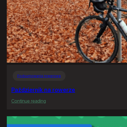
Podsumowania rowerowe
Październik na rowerze
:
Continue reading
Październik
na
rowerze