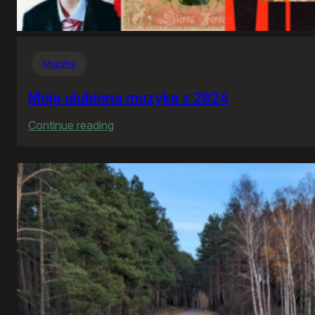
Muzyka
Moja ulubiona muzyka z 2024
:
Continue reading
Moja
ulubiona
muzyka
z
2024