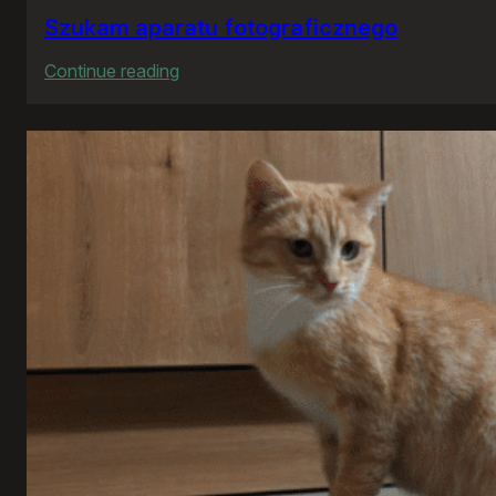
Szukam aparatu fotograficznego
:
Continue reading
Szukam
aparatu
fotograficznego