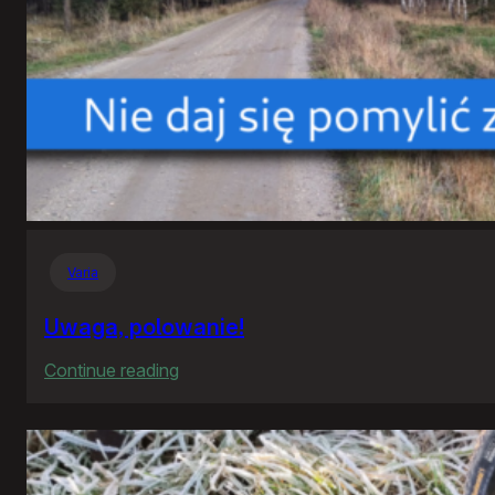
Varia
Uwaga, polowanie!
:
Continue reading
Uwaga,
polowanie!