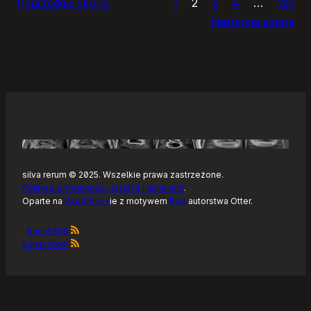
Poprzednia strona
1
2
3
4
…
125
Noteckie:
Następna strona
co
dalej?
silva rerum © 2025. Wszelkie prawa zastrzeżone.
Polityka prywatności, ciastka i takie tam
.
Oparte na
WordPress
ie z motywem
Raft
autorstwa Otter.
Kanał RSS
Kanał Atom