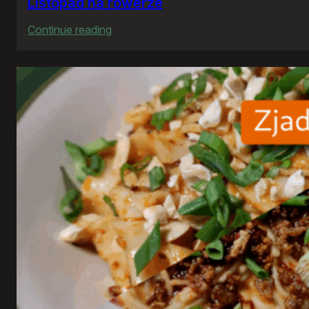
Listopad na rowerze
:
Continue reading
Listopad
na
rowerze