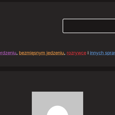
Szukaj
erdzeniu
,
bezmięsnym jedzeniu
,
rozrywce
i
innych spr