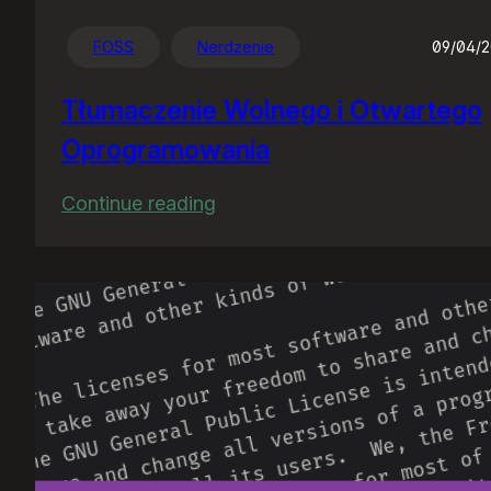
FOSS
Nerdzenie
09/04/
Tłumaczenie Wolnego i Otwartego
Oprogramowania
:
Continue reading
Tłumaczenie
Wolnego
i
Otwartego
Oprogramowania