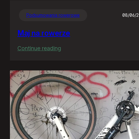
Podsumowania rowerowe
08/06/
Maj na rowerze
:
Continue reading
Maj
na
rowerze