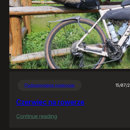
Podsumowania rowerowe
15/07/
Czerwiec na rowerze
:
Continue reading
Czerwiec