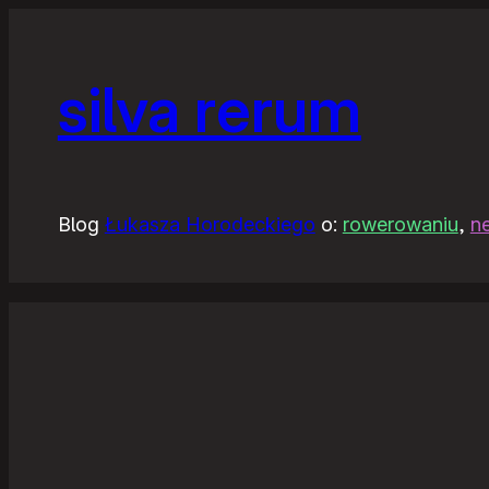
silva rerum
Blog
Łukasza Horodeckiego
o:
rowerowaniu
,
n