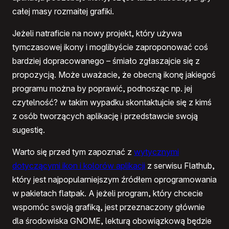
całej masy rozmaitej grafiki.
Jeżeli natraficie na nowy projekt, który używa
tymczasowej ikony i moglibyście zaproponować coś
bardziej dopracowanego – śmiało zgłaszajcie się z
propozycją. Może uważacie, że obecną ikonę jakiegoś
programu można by poprawić, podnosząc np. jej
czytelność? w takim wypadku skontaktujcie się z kimś
z osób tworzących aplikację i przedstawcie swoją
sugestię.
Warto się przed tym zapoznać z
wytycznymi
dotyczącymi ikon i kolorów aplikacji
z serwisu Flathub,
który jest najpopularniejszym źródłem oprogramowania
w pakietach flatpak. A jeżeli program, który chcecie
wspomóc swoją grafiką, jest przeznaczony głównie
dla środowiska GNOME, lekturą obowiązkową będzie