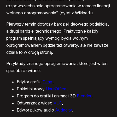
rozpowszechniania oprogramowania w ramach licencji
wolnego oprogramowania” (cytat z Wikipedii).
Pierwszy termin dotyczy bardziej ideowego podejścia,
a drugi bardziej technicznego. Praktycznie każdy
program spełniający wymogi bycia wolnym
oprogramowaniem będzie też otwarty, ale nie zawsze
działa to w drugą stronę.
Przykłady znanego oprogramowania, które jest w ten
sposób rozwijane:
Edytor grafiki
Gimp
,
Pakiet biurowy
LibreOffice
,
Program do grafiki i animacji 3D
Blender
,
Odtwarzacz wideo
VLC
,
Edytor plików audio
Audacity
.