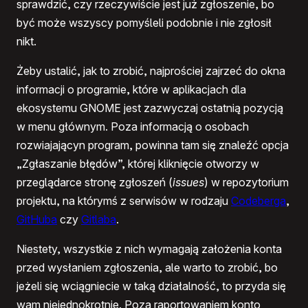
sprawdzić, czy rzeczywiście jest już zgłoszenie, bo
być może wszyscy pomyśleli podobnie i nie zgłosił
nikt.
Żeby ustalić, jak to zrobić, najprościej zajrzeć do okna
informacji o programie, które w aplikacjach dla
ekosystemu GNOME jest zazwyczaj ostatnią pozycją
w menu głównym. Poza informacją o osobach
rozwiajającyn program, powinna tam się znaleźć opcja
„Zgłaszanie błędów”, której kliknięcie otworzy w
przeglądarce stronę zgłoszeń (
issues
) w repozytorium
projektu, na którymś z serwisów w rodzaju
Codeberga
,
GitHuba
czy
Gitlaba
.
Niestety, wszystkie z nich wymagają założenia konta
przed wysłaniem zgłoszenia, ale warto to zrobić, bo
jeżeli się wciągniecie w taką działalność, to przyda się
wam niejednokrotnie. Poza raportowaniem konto