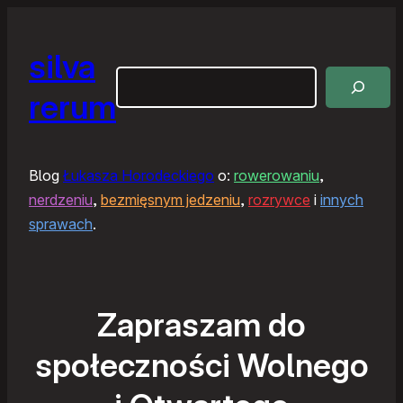
silva
Szukaj
rerum
Blog
Łukasza Horodeckiego
o:
rowerowaniu
,
nerdzeniu
,
bezmięsnym jedzeniu
,
rozrywce
i
innych
sprawach
.
Zapraszam do
społeczności Wolnego