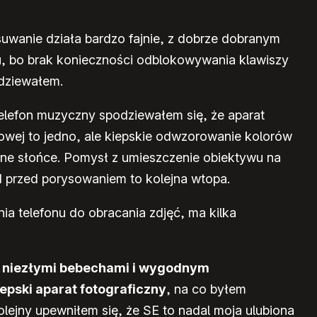
zsuwanie działa bardzo fajnie, z dobrze dobranym
u, bo brak konieczności odblokowywania klawiszy
odziewałem.
telefon muzyczny spodziewałem się, że aparat
owej to jedno, ale kiepskie odwzorowanie kolorów
łne słońce. Pomysł z umieszczenie obiektywu na
 przed porysowaniem to kolejna wtopa.
ia telefonu do obracania zdjęć, ma kilka
m, niezłymi bebechami i wygodnym
pski aparat fotograficzny
, na co byłem
lejny upewniłem się, że SE to nadal moja ulubiona