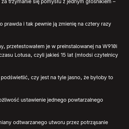
a trzymanie się pomysłu z jednym głośnikiem –
 prawda i tak pewnie ją zmienię na cztery razy
ny, przetestowałem je w preinstalowanej na W910i
su Lotusa, czyli jakieś 15 lat (młodsi czytelnicy
odświetlić, czy jest na tyle jasno, że byłoby to
ożliwość ustawienie jednego powtarzalnego
miany odtwarzanego utworu przez potrząsanie