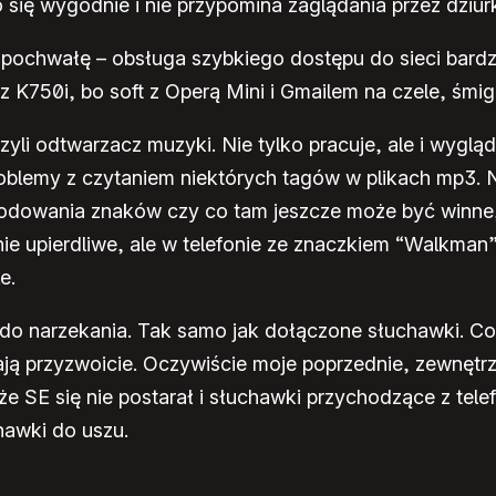
ię wygodnie i nie przypomina zaglądania przez dziur
 pochwałę – obsługa szybkiego dostępu do sieci bardz
 K750i, bo soft z Operą Mini i Gmailem na czele, śmig
zyli odtwarzacz muzyki. Nie tylko pracuje, ale i wygląd
roblemy z czytaniem niektórych tagów w plikach mp3. 
 kodowania znaków czy co tam jeszcze może być winne
lnie upierdliwe, ale w telefonie ze znaczkiem “Walkman”
e.
w do narzekania. Tak samo jak dołączone słuchawki. 
ają przyzwoicie. Oczywiście moje poprzednie, zewnętr
że SE się nie postarał i słuchawki przychodzące z telef
awki do uszu.