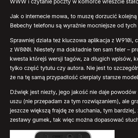
WWW i czytanie poczty w komórce wreszcie stało s
Jak o internecie mowa, to muszę dorzucić kolejną
Bebechy telefonu są wyraźnie mocniejsze od tych z
Sprawniej działa też kluczowa aplikacja z W910i, c
z W800i. Niestety ma dokładnie ten sam feler – p
kwesta którejś wersji tagów, za długich wpisów,
tylko część tytułu czy autora. Nie jest to szczegó
że na tę samą przypadłość cierpiały starsze model
Dźwięk jest niezły, jego jakość nie daje powodó
uszu (nie przepadam za tym rozwiązaniem), ale gr
jeszcze większą frajdę ze słuchania, tym bardziej, 
zestawy gumek, tak więc można dopasować słuch