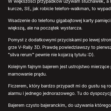
W większości przypadków używam słuchawek, a ni
kurcze, SE, jak robicie telefon-walkman, to wypa
Wsadzenie do telefonu gigabajtowej karty pamięci
większą, ale na początek wystarcza.
Pomysł z dodatkowymi przyciskami po lewej stroni
grze V-Rally 3D. Prawdę powiedziawszy to pierwsz
“silva rerum” pewnie nie kojarzą tytułu :D).
Kolejnym fajnym bajerem jest ustrojstwo mierzące 
marnowanie prądu.
Ficzerem, który bardzo przypadł mi do gustu są 
alarmu i jednego jednorazowego. Tu do dyspozycji
Bajerem czysto bajeranckim, do używania którego