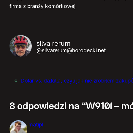
firma z branży komórkowej.
silva rerum
@silvarerum@horodecki.net
«
Dolar vs. da.killa, czyli jak nie zrobiłem zak
8 odpowiedzi na “W910i – mó
matipl