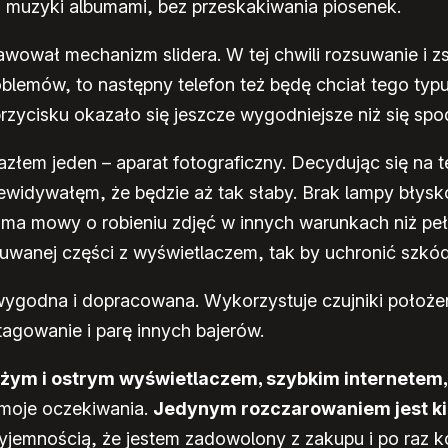
m muzyki albumami, bez przeskakiwania piosenek.
rawował mechanizm slidera. W tej chwili rozsuwanie i 
lemów, to następny telefon też będę chciał tego typ
zycisku okazało się jeszcze wygodniejsze niż się sp
azłem jeden – aparat fotograficzny. Decydując się na 
ewidywałęm, że będzie aż tak słaby. Brak lampy błysk
e ma mowy o robieniu zdjęć w innych warunkach niż pe
wanej części z wyświetlaczem, tak by uchronić szkód
t wygodna i dopracowana. Wykorzystuje czujniki położen
tagowanie i parę innych bajerów.
 dużym i ostrym wyświetlaczem, szybkim internete
e moje oczekiwania.
Jedynym rozczarowaniem jest kie
yjemnością, że jestem zadowolony z zakupu i po raz ko