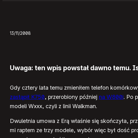
13/11/2008
Uwaga: ten wpis powstał dawno temu. Ist
Gdy cztery lata temu zmieniłem telefon komórkow
zastąpił K750
, przerobiony później
na W800i
. Po 
modeli Wxxx, czyli z linii Walkman.
Dwuletnia umowa z Erą właśnie się skończyła, przy
mi raptem ze trzy modele, wybór więc był dość pr