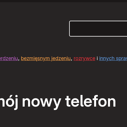
Szukaj
erdzeniu
,
bezmięsnym jedzeniu
,
rozrywce
i
innych spr
mój nowy telefon