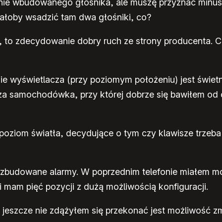
e wbudowanego głośnika, ale muszę przyznać minus z
dałoby wsadzić tam dwa głośniki, co?
, to zdecydowanie dobry ruch ze strony producenta. Co
e wyświetlacza (przy poziomym położeniu) jest świet
a samochodówka, przy której dobrze się bawiłem od cza
poziom światła, decydujące o tym czy klawisze trzeba p
rozbudowane alarmy. W poprzednim telefonie miałem m
 mam pięć pozycji z dużą możliwością konfiguracji.
 jeszcze nie zdążyłem się przekonać jest możliwość z