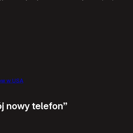
upów w USA
j nowy telefon”