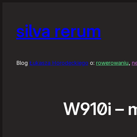
silva rerum
Blog
Łukasza Horodeckiego
o:
rowerowaniu
,
n
W910i – 