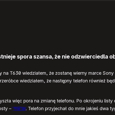
nieje spora szansa, że nie odzwierciedla ob
y na T630 wiedziałem, że zostanę wierny marce Sony
przeróbce wiedziałem, że następny telefon również będz
szła więc pora na zmianę telefonu. Po okrojeniu listy
osty –
W910i
. Telefon przyjechał do mnie jakieś dwa 