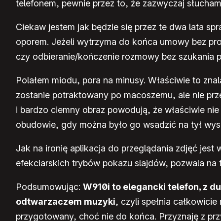
telefonem, pewnie przez to, że zazwyczaj słucha
Ciekaw jestem jak będzie się przez te dwa lata sp
oporem. Jeżeli wytrzyma do końca umowy bez prob
czy odbieranie/kończenie rozmowy bez szukania pr
Polałem miodu, pora na minusy. Właściwie to znal
zostanie potraktowany po macoszemu, ale nie prz
i bardzo ciemny obraz powodują, że właściwie ni
obudowie, gdy można było go wsadzić na tył wysu
Jak na ironię aplikacja do przeglądania zdjęć jes
efekciarskich trybów pokazu slajdów, pozwala na 
Podsumowując:
W910i to elegancki telefon, z
odtwarzaczem muzyki
, czyli spełnia całkowici
przygotowany, choć nie do końca. Przyznaję z prz