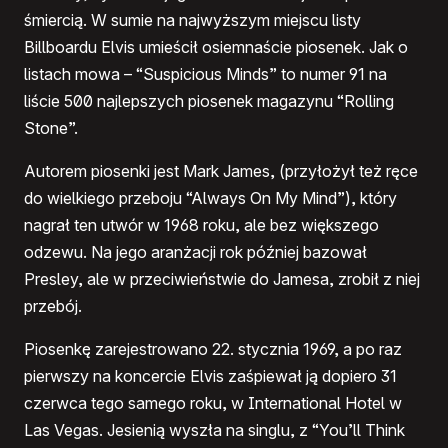
śmiercią. W sumie na najwyższym miejscu listy
Billboardu Elvis umieścił osiemnaście piosenek. Jak o
listach mowa – “Suspicious Minds” to numer 91 na
liście 500 najlepszych piosenek magazynu “Rolling
Stone”.
Autorem piosenki jest Mark James, (przyłożył też ręce
do wielkiego przeboju “Always On My Mind”), który
nagrał ten utwór w 1968 roku, ale bez większego
odzewu. Na jego aranżacji rok później bazował
Presley, ale w przeciwieństwie do Jamesa, zrobił z niej
przebój.
Piosenkę zarejestrowano 22. stycznia 1969, a po raz
pierwszy na koncercie Elvis zaśpiewał ją dopiero 31
czerwca tego samego roku, w International Hotel w
Las Vegas. Jesienią wyszła na singlu, z “You’ll Think