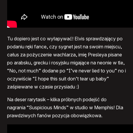
Tu dopiero jest co wyłapywać! Elvis sprawdzający po
podaniu ręki fance, czy sygnet jest na swoim miejscu,
całus za pożyczenie wachlarza, imię Presleya pisane
po arabsku, grecku i rosyjsku migające na neonie w tle,
“No, not much” dodane po “I’ve never lied to you” no i
oczywiście “I hope this suit don’t tear up baby”
zaśpiewane w czasie przysiadu :)
Na deser rarytasik – kilka próbnych podejść do
nagrania “Suspicious Minds” w studio w Memphis! Dla
prawdziwych fanów pozycja obowiązkowa.