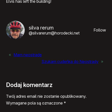
Elvis has left the building!
silva rerum
Follow
@silvarerum@horodecki.net
«
Mam neostradę
Szukam cudeńka do Neostrady
»
Dodaj komentarz
Twój adres email nie zostanie opublikowany.
Wymagane pola są oznaczone
*