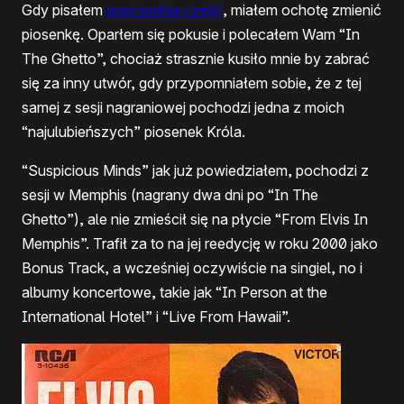
Gdy pisałem
poprzednią część
, miałem ochotę zmienić
piosenkę. Oparłem się pokusie i polecałem Wam “In
The Ghetto”, chociaż strasznie kusiło mnie by zabrać
się za inny utwór, gdy przypomniałem sobie, że z tej
samej z sesji nagraniowej pochodzi jedna z moich
“najulubieńszych” piosenek Króla.
“Suspicious Minds” jak już powiedziałem, pochodzi z
sesji w Memphis (nagrany dwa dni po “In The
Ghetto”), ale nie zmieścił się na płycie “From Elvis In
Memphis”. Trafił za to na jej reedycję w roku 2000 jako
Bonus Track, a wcześniej oczywiście na singiel, no i
albumy koncertowe, takie jak “In Person at the
International Hotel” i “Live From Hawaii”.