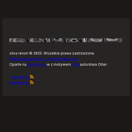
silva rerum © 2025. Wszelkie prawa zastrzeżone.
Polityka prywatności, ciastka i takie tam
.
Oparte na
WordPress
ie z motywem
Raft
autorstwa Otter.
Kanał RSS
Kanał Atom