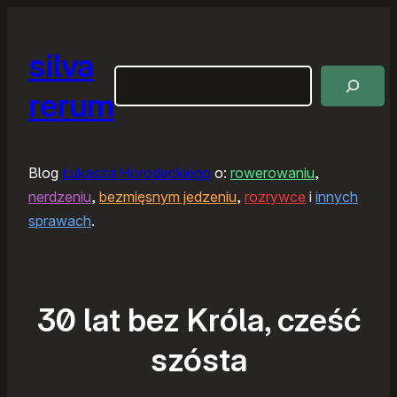
silva
Szukaj
rerum
Blog
Łukasza Horodeckiego
o:
rowerowaniu
,
nerdzeniu
,
bezmięsnym jedzeniu
,
rozrywce
i
innych
sprawach
.
30 lat bez Króla, cześć
szósta