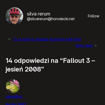
silva rerum
Follow
@silvarerum@horodecki.net
«
To ja mam tu władzę duchową nad wsią
Emo-nerd
»
14 odpowiedzi na “Fallout 3 –
jesień 2008”
salvadhor
06/06/2007