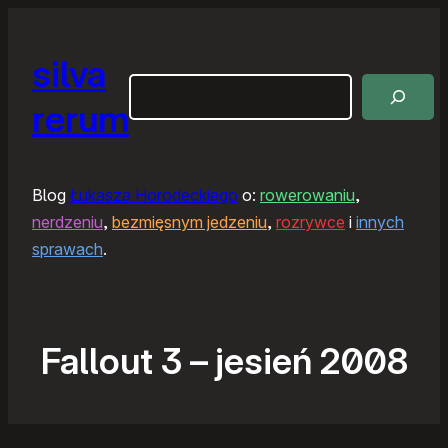
silva
Szukaj
rerum
Blog
Łukasza Horodeckiego
o:
rowerowaniu
,
nerdzeniu
,
bezmięsnym jedzeniu
,
rozrywce
i
innych
sprawach
.
Fallout 3 – jesień 2008