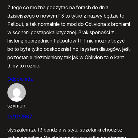
Z tego co można poczytać na forach do dnia
dzisiejszego o nowym F3 to tylko z nazwy będzie to
Fallout, a tak normalnie to mod do Obliviona z broniami
w scenerii postapokaliptycznej. Brak sponości z
historią poprzednich Falloutów (FT nie można liczyć
bo to była tylko odskocznia) no i system dialogów, jeśli
pozostanie niezmieniony tak jak w Oblivion to o kant
d..py to rozbic.
Odpowiedz
szymon
16/11/2007
slyszalem ze f3 bendzie w stylu strzelanki chodzisz
sobie nawalasz.No ale bendzie wszystko po staremu