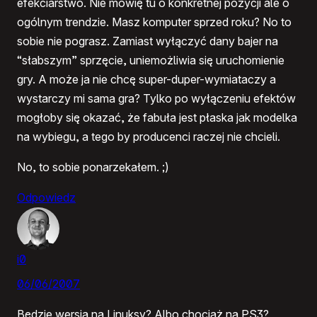
efekciarstwo. Nie mówię tu o konkretnej pozycji ale o
ogólnym trendzie. Masz komputer sprzed roku? No to
sobie nie pograsz. Zamiast wyłączyć dany bajer na
“słabszym” sprzęcie, uniemożliwia się uruchomienie
gry. A może ja nie chcę super-duper-wymiataczy a
wystarczy mi sama gra? Tylko po wyłączeniu efektów
mogłoby się okazać, że fabuła jest płaska jak modelka
na wybiegu, a tego by producenci raczej nie chcieli.
No, to sobie ponarzekałem. ;)
Odpowiedz
i0
06/06/2007
Będzie wersja na Linuksy? Albo chociaż na PS3?