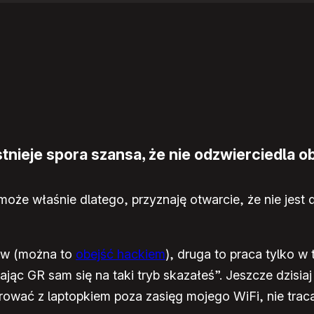
nieje spora szansa, że nie odzwierciedla ob
oże właśnie dlatego, przyznaję otwarcie, że nie jest
dów (można to
obejść hackiem
), druga to praca tylko w
rając GR sam się na taki tryb skazałeś”. Jeszcze dzisia
rować z laptopkiem poza zasięg mojego WiFi, nie tracą