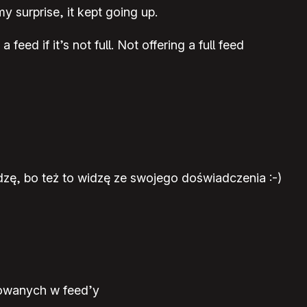
y surprise, it kept going up.
ed if it’s not full. Not offering a full feed
zę, bo też to widzę ze swojego doświadczenia :-)
dowanych w feed’y