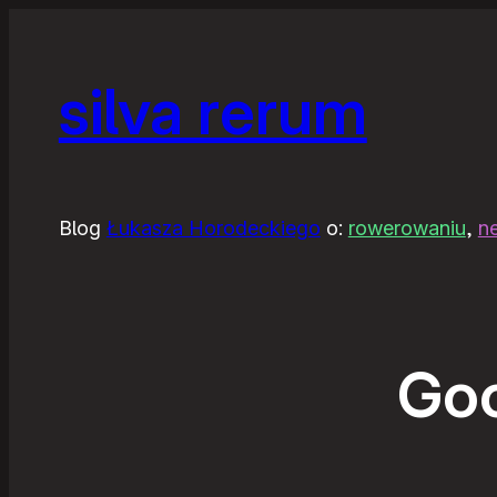
silva rerum
Blog
Łukasza Horodeckiego
o:
rowerowaniu
,
n
Goo