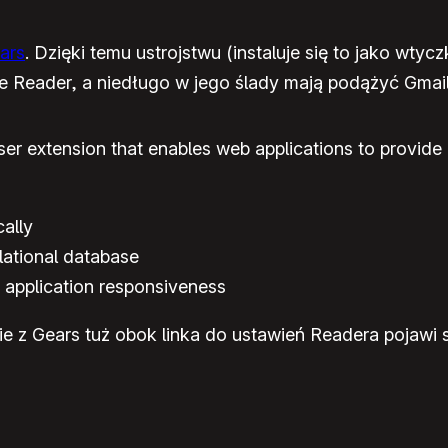
ars
. Dzięki temu ustrojstwu (instaluje się to jako wty
 Reader, a niedługo w jego ślady mają podążyć Gmail
 extension that enables web applications to provide of
cally
elational database
 application responsiveness
ie z Gears tuż obok linka do ustawień Readera pojawi si