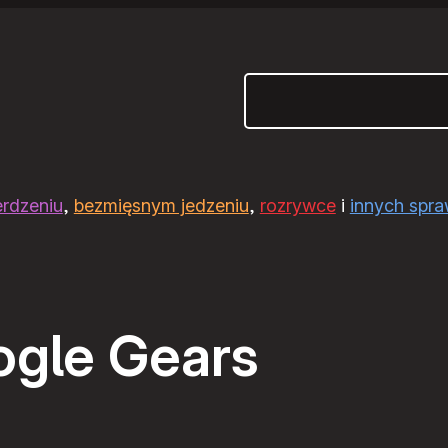
Szukaj
erdzeniu
,
bezmięsnym jedzeniu
,
rozrywce
i
innych spr
gle Gears