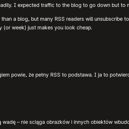
ily. I expected traffic to the blog to go down but to m
han a blog, but many RSS readers will unsubscribe to a fe
 (or week) just makes you look cheap.
iem powie, że pełny RSS to podstawa. I ja to potwierd
 wadę – nie sciąga obrazków i innych obiektów wbu