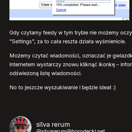
Gdy czytamy feedy w tym trybie nie możemy oczy
“Settings”, za to cała reszta działa wyśmienicie.
Możemy czytać wiadomości, oznaczać je gwiazdką,
internetem wystarczy znowu kliknąć ikonkę – inf
odświeżoną listę wiadomości.
No to jeszcze wyszukiwanie i będzie ideał :)
silva rerum
@silvarerum@horodecki.net