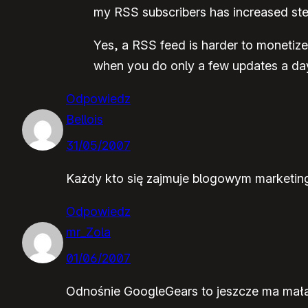
my RSS subscribers has increased stead
Yes, a RSS feed is harder to monetize t
when you do only a few updates a day
Odpowiedz
Bellois
31/05/2007
Każdy kto się zajmuje blogowym marketing
Odpowiedz
mr_Zola
01/06/2007
Odnośnie GoogleGears to jeszcze ma małą