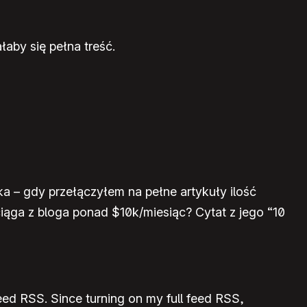
aby się pełna treść.
ka – gdy przełączyłem na pełne artykuły ilość
iąga z bloga ponad $10k/miesiąc? Cytat z jego “10
feed RSS. Since turning on my full feed RSS,