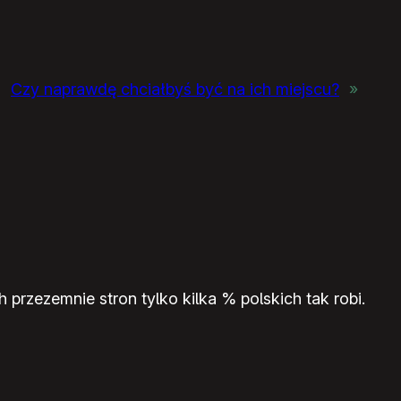
Czy naprawdę chciałbyś być na ich miejscu?
»
przezemnie stron tylko kilka % polskich tak robi.