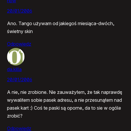
nbw
20/01/2006
Ano. Tango używam od jakiegoś miesiąca-dwóch,
świetny skin
Odpowiedz
da.killa
20/01/2006
A nie, nie zrobione. Nie zauważyłem, że tak naprawdę
wywaliłem sobie pasek adresu, a nie przesunąłem nad
pasek kart :) Coś te paski są oporne, da to sie w ogóle
zrobić?
Odpowiedz