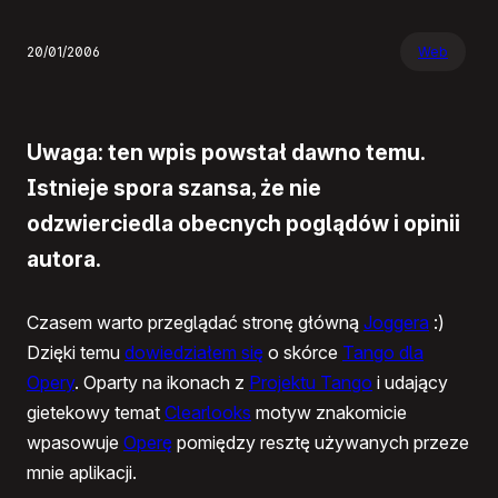
20/01/2006
Web
Uwaga: ten wpis powstał dawno temu.
Istnieje spora szansa, że nie
odzwierciedla obecnych poglądów i opinii
autora.
Czasem warto przeglądać stronę główną
Joggera
:)
Dzięki temu
dowiedziałem się
o skórce
Tango dla
Opery
. Oparty na ikonach z
Projektu Tango
i udający
gietekowy temat
Clearlooks
motyw znakomicie
wpasowuje
Operę
pomiędzy resztę używanych przeze
mnie aplikacji.