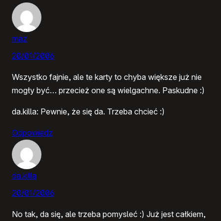
maz
20/01/2006
Wszystko fajnie, ale te karty to chyba większe już nie
mogły być… przecież one są wielgachne. Paskudne :)
da.killa: Pewnie, że się da. Trzeba chcieć :)
Odpowiedz
da.killa
20/01/2006
No tak, da się, ale trzeba pomysleć :) Już jest całkiem,