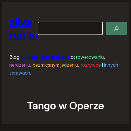
silva
Szukaj
rerum
Blog
Łukasza Horodeckiego
o:
rowerowaniu
,
nerdzeniu
,
bezmięsnym jedzeniu
,
rozrywce
i
innych
sprawach
.
Tango w Operze