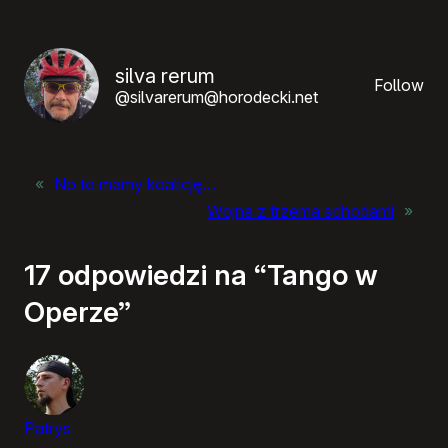
silva rerum
Follow
@silvarerum@horodecki.net
«
No to mamy koalicję…
Wojna z trzema schodami
»
17 odpowiedzi na “Tango w
Operze”
Patrys