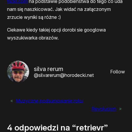
flickr.com
na podstawie podobieństwa do tego co uda
nam się naszkicować. Jak widać na załączonym
zrzucie wyniki są różne :)
Ciekawe kiedy takiej opcji dorobi sie googlowa
wyszukiwarka obrazów.
silva rerum
Follow
@silvarerum@horodecki.net
«
Muzyczne podsumowanie roku
Revolucion
»
4 odpowiedzi na “retrievr”