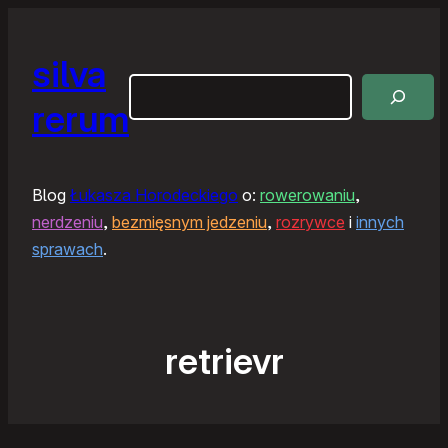
silva
Szukaj
rerum
Blog
Łukasza Horodeckiego
o:
rowerowaniu
,
nerdzeniu
,
bezmięsnym jedzeniu
,
rozrywce
i
innych
sprawach
.
retrievr