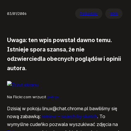
03/01/2006
Pozostałe
Web
Uwaga: ten wpis powstał dawno temu.
Istnieje spora szansa, że nie
odzwierciedla obecnych poglądów i opinii
autora.
Na Flickr.com wrzucił
patrys
Dzisiaj w pokoju linux@chat.chrome.pl bawiliśmy się
nową zabawką:
retrievr – search by sketch
. To
wymyślne cudeńko pozwala wyszukiwać zdjęcia na