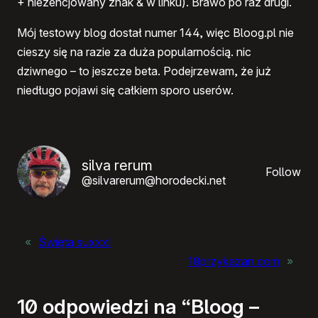
+ niezencjowany znak & w linku). Brawo po raz drugi.
Mój testowy blog dostał numer 144, więc Bloog.pl nie
cieszy się na razie za duża popularnością. nic
dziwnego – to jeszcze beta. Podejrzewam, że już
niedługo pojawi się całkiem sporo userów.
silva rerum
Follow
@silvarerum@horodecki.net
«
Święta suxxx!
10przykazan.com
»
10 odpowiedzi na “Bloog –