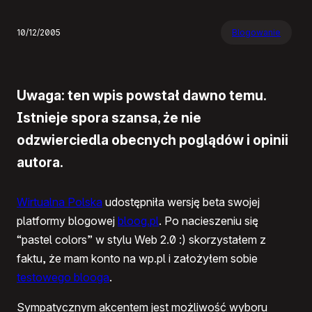
10/12/2005
Blogowanie
Uwaga: ten wpis powstał dawno temu.
Istnieje spora szansa, że nie
odzwierciedla obecnych poglądów i opinii
autora.
Wirtualna Polska
udostępniła wersję beta swojej
platformy blogowej
bloog.pl
. Po nacieszeniu się
“pastel colors” w stylu Web 2.0 :) skorzystałem z
faktu, że mam konto na wp.pl i założyłem sobie
testowego blooga
.
Sympatycznym akcentem jest możliwość wyboru