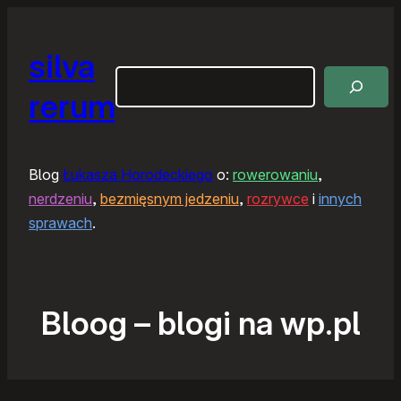
silva
Szukaj
rerum
Blog
Łukasza Horodeckiego
o:
rowerowaniu
,
nerdzeniu
,
bezmięsnym jedzeniu
,
rozrywce
i
innych
sprawach
.
Bloog – blogi na wp.pl