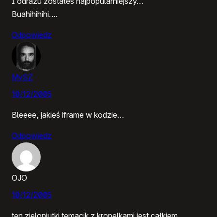
I odrazu zostałeś najpopularniejszy…
Buahihihihi….
Odpowiedz
MySZ
10/12/2005
Bleeee, jakieś iframe w kodzie…
Odpowiedz
OJO
10/12/2005
ten zieloniutki temacik z kropelkami jest całkiem