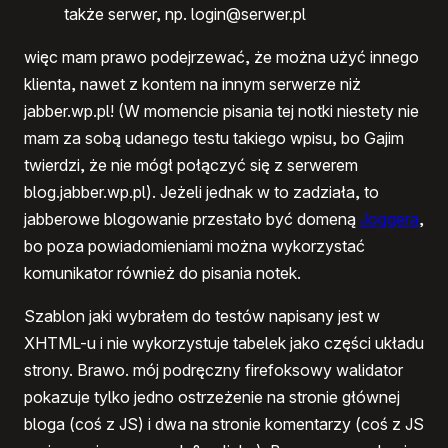
także serwer, np. login@serwer.pl
więc mam prawo podejrzewać, że można użyć innego
klienta, nawet z kontem na innym serwerze niż
jabber.wp.pl! (W momencie pisania tej notki niestety nie
mam za sobą udanego testu takiego wpisu, bo Gajim
twierdzi, że nie mógł połączyć się z serwerem
blog.jabber.wp.pl). Jeżeli jednak w to zadziała, to
jabberowe blogowanie przestało być domeną
Joggera
,
bo poza powiadomieniami można wykorzystać
komunikator również do pisania notek.
Szablon jaki wybrałem do testów napisany jest w
XHTML-u i nie wykorzystuje tabelek jako części układu
strony. Brawo. mój podręczny firefoksowy walidator
pokazuje tylko jedno ostrzeżenie na stronie głównej
bloga (coś z JS) i dwa na stronie komentarzy (coś z JS