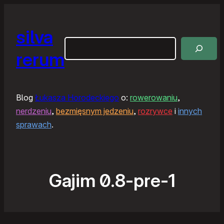
silva
Szukaj
rerum
Blog
Łukasza Horodeckiego
o:
rowerowaniu
,
nerdzeniu
,
bezmięsnym jedzeniu
,
rozrywce
i
innych
sprawach
.
Gajim 0.8-pre-1