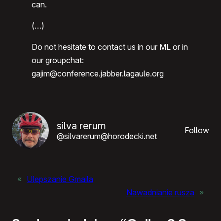
can.
(…)
Do not hesitate to contact us in our ML or in
our groupchat:
gajim@conference.jabber.lagaule.org
silva rerum
Follow
@silvarerum@horodecki.net
«
Ulepszanie Gmaila
Nawadnianie rusza
»