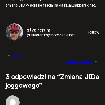
zmianę JID w adresie feeda na da.killa@jabberek.net.
silva rerum
Follow
@silvarerum@horodecki.net
«
Zawał
Severus Snape
»
3 odpowiedzi na “Zmiana JIDa
joggowego”