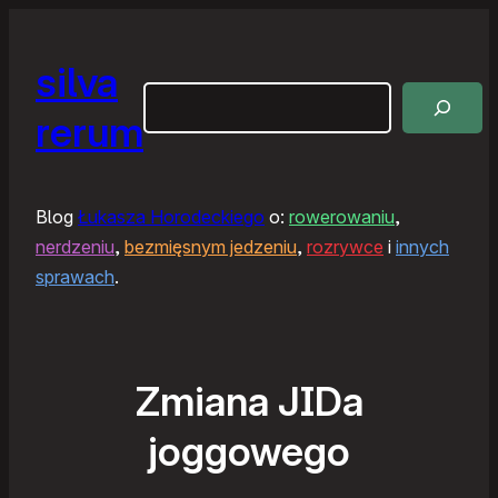
silva
Szukaj
rerum
Blog
Łukasza Horodeckiego
o:
rowerowaniu
,
nerdzeniu
,
bezmięsnym jedzeniu
,
rozrywce
i
innych
sprawach
.
Zmiana JIDa
joggowego