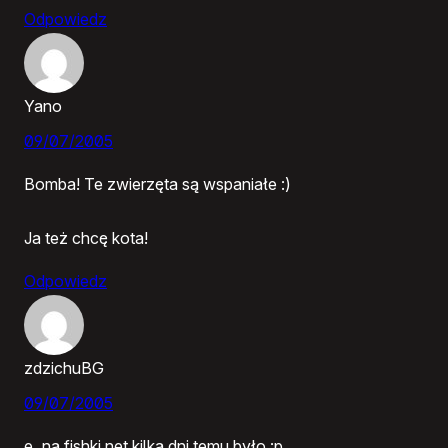
Odpowiedz
Yano
09/07/2005
Bomba! Te zwierzęta są wspaniałe :)
Ja też chcę kota!
Odpowiedz
zdzichuBG
09/07/2005
e, na fishki.net kilka dni temu było :p