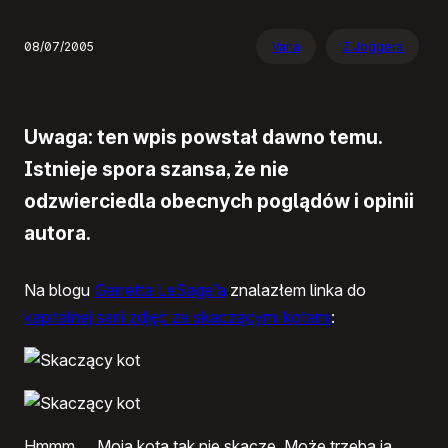
08/07/2005
Varia
Z Joggera
Uwaga: ten wpis powstał dawno temu.
Istnieje spora szansa, że nie
odzwierciedla obecnych poglądów i opinii
autora.
Na blogu
Garretta LeSage’a
znalazłem linka do
kapitalnej serii zdjęć ze skaczącymi kotami
:
Hmmm…. Moja kota tak nie skacze. Może trzeba ją