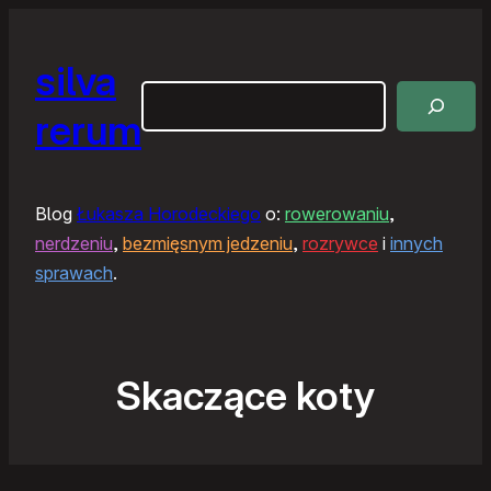
silva
Szukaj
rerum
Blog
Łukasza Horodeckiego
o:
rowerowaniu
,
nerdzeniu
,
bezmięsnym jedzeniu
,
rozrywce
i
innych
sprawach
.
Skaczące koty