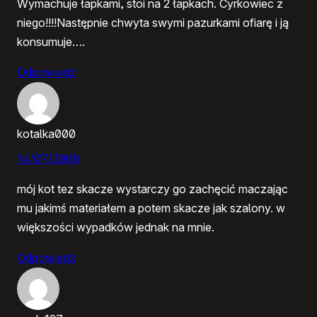
Wymachuje łapkami, stoi na 2 łapkach. Cyrkowiec z
niego!!!!Następnie chwyta swymi pazurkami ofiarę i ją
konsumuje….
Odpowiedz
kotalka000
14/07/2008
mój kot tez skacze wystarczy go zachęcić maczając
mu jakimś materiałem a potem skacze jak szalony. w
większości wypadków jednak na mnie.
Odpowiedz