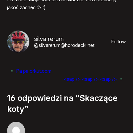
jakoś zachęcić? :)
silva rerum
Follow
@silvarerum@horodecki.net
«
Pa pa orkut.com
<sap /> <sap /> <sap />
»
16 odpowiedzi na “Skaczące
koty”