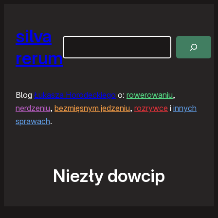
silva
Szukaj
rerum
Blog
Łukasza Horodeckiego
o:
rowerowaniu
,
nerdzeniu
,
bezmięsnym jedzeniu
,
rozrywce
i
innych
sprawach
.
Niezły dowcip