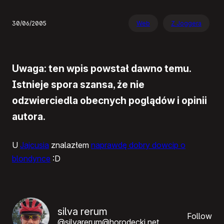
30/06/2005
Web
Z Joggera
Uwaga: ten wpis powstał dawno temu.
Istnieje spora szansa, że nie
odzwierciedla obecnych poglądów i opinii
autora.
U
Jajcusia
znalazłem
naprawdę dobry dowcip o
blondynce
:D
silva rerum
Follow
@silvarerum@horodecki.net