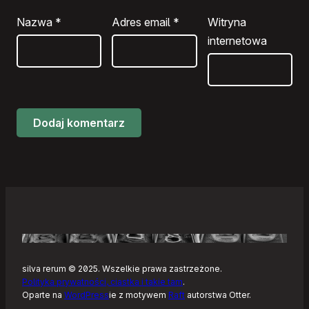
Nazwa
*
Adres email
*
Witryna
internetowa
silva rerum © 2025. Wszelkie prawa zastrzeżone.
Polityka prywatności, ciastka i takie tam
.
Oparte na
WordPress
ie z motywem
Raft
autorstwa Otter.