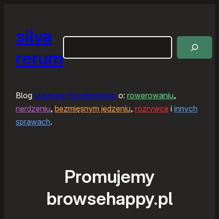
silva
Szukaj
rerum
Blog
Łukasza Horodeckiego
o:
rowerowaniu
,
nerdzeniu
,
bezmięsnym jedzeniu
,
rozrywce
i
innych
sprawach
.
Promujemy
browsehappy.pl