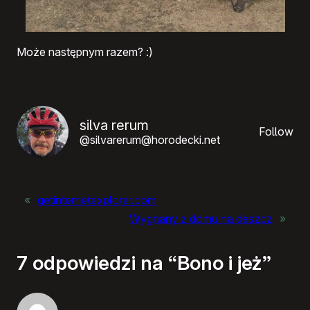
Może następnym razem? :)
silva rerum
Follow
@silvarerum@horodecki.net
«
getinternetexplorer.com
Wygnany z domu na deszcz
»
7 odpowiedzi na “Bono i jeż”