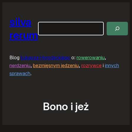
silva
Szukaj
rerum
Blog
Łukasza Horodeckiego
o:
rowerowaniu
,
nerdzeniu
,
bezmięsnym jedzeniu
,
rozrywce
i
innych
sprawach
.
Bono i jeż