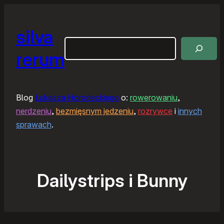
silva
Szukaj
rerum
Blog
Łukasza Horodeckiego
o:
rowerowaniu
,
nerdzeniu
,
bezmięsnym jedzeniu
,
rozrywce
i
innych
sprawach
.
Dailystrips i Bunny