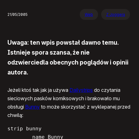
21/05/2005
Web
Z Joggera
Uwaga: ten wpis powstał dawno temu.
Istnieje spora szansa, że nie
odzwierciedla obecnych poglądów i opinii
autora.
Jeżeli ktoś tak jak ja używa
Dailystrips
do czytania
sieciowych pasków komiksowych i brakowało mu
obsługi
Bunny
to może skorzystać z wyklepanej przed
chwilą:
strip bunny

	name Bunny
