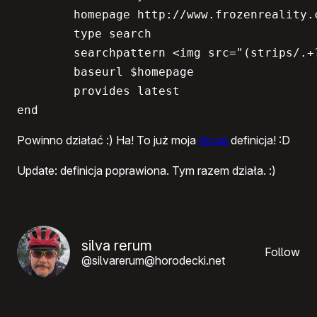
	homepage http://www.frozenreality.co.uk/comic/bunny/

	type search

	searchpattern <img src="(strips/.+?.gif)\"

	baseurl $homepage

	provides latest

end
Powinno działać :) Ha! To już moja
druga
definicja! :D
Update: definicja poprawiona. Tym razem działa. :)
silva rerum
Follow
@silvarerum@horodecki.net