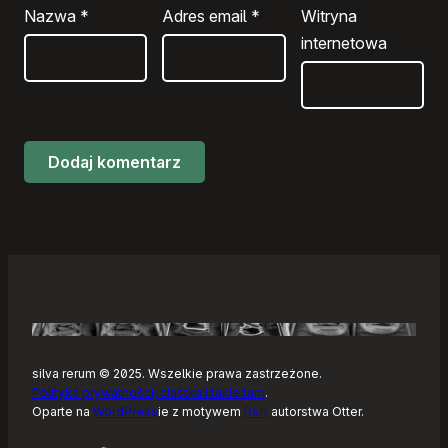
Nazwa
*
Adres email
*
Witryna
internetowa
silva rerum © 2025. Wszelkie prawa zastrzeżone.
Polityka prywatności, ciastka i takie tam
.
Oparte na
WordPress
ie z motywem
Raft
autorstwa Otter.