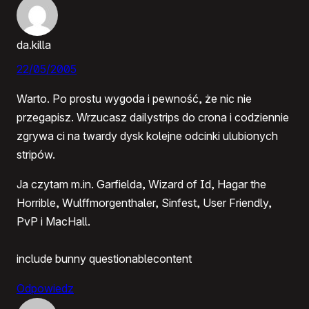
da.killa
22/05/2005
Warto. Po prostu wygoda i pewność, że nic nie
przegapisz. Wrzucasz dailystrips do crona i codziennie
zgrywa ci na twardy dysk kolejne odcinki ulubionych
stripów.
Ja czytam m.in. Garfielda, Wizard of Id, Hagar the
Horrible, Wulffmorgenthaler, Sinfest, User Friendly,
PvP i MacHall.
include bunny questionablecontent
Odpowiedz