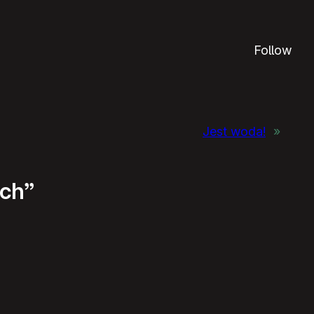
Follow
Jest woda!
»
ach”