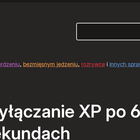
Szukaj
erdzeniu
,
bezmięsnym jedzeniu
,
rozrywce
i
innych spr
wyłączanie XP po 
ekundach