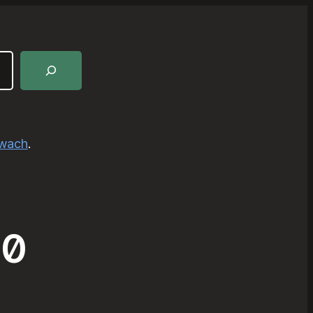
awach
.
60