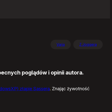
Varia
Z Joggera
ecnych poglądów i opinii autora.
ndowsXP) złapie Sassera
. Znając żywotność