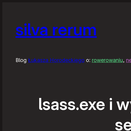
silva rerum
Blog
Łukasza Horodeckiego
o:
rowerowaniu
,
n
lsass.exe i 
s