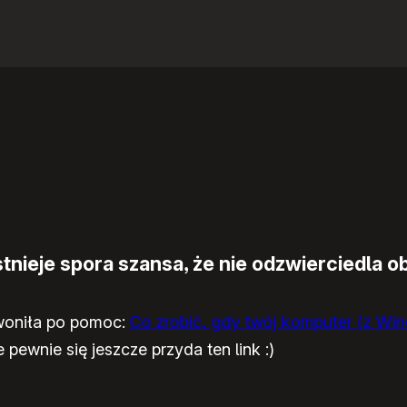
nieje spora szansa, że nie odzwierciedla ob
woniła po pomoc:
Co zrobić, gdy twój komputer (z Wi
pewnie się jeszcze przyda ten link :)