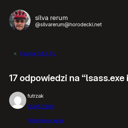
silva rerum
@silvarerum@horodecki.net
«
Firefox 1.0.4 PL
17 odpowiedzi na “lsass.exe
futrzak
12/05/2005
http://error.xp.pl