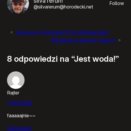
silva rerum
Follow
@silvarerum@horodecki.net
«
lsass.exe i wyłączanie XP po 60 sekundach
Blacklista na głównej jogger.pl
»
8 odpowiedzi na “Jest woda!”
Rajter
17/05/2005
faaaaajnie~~
Odpowiedz