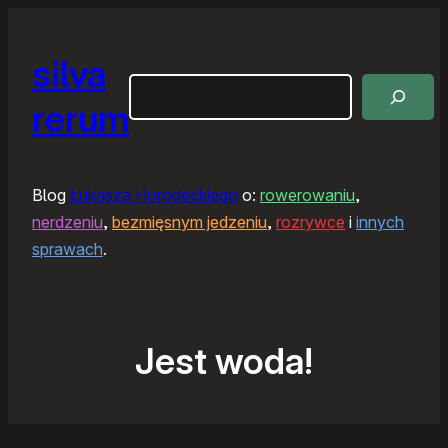
silva
Szukaj
rerum
Blog
Łukasza Horodeckiego
o:
rowerowaniu
,
nerdzeniu
,
bezmięsnym jedzeniu
,
rozrywce
i
innych
sprawach
.
Jest woda!