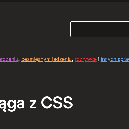
Szukaj
erdzeniu
,
bezmięsnym jedzeniu
,
rozrywce
i
innych spr
iąga z CSS