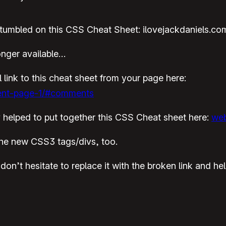
umbled on this CSS Cheat Sheet: ilovejackdaniels.co
longer available…
l link to this cheat sheet from your page here:
ent-page-1/#comments
ly helped to put together this CSS Cheat sheet here:
web
s the new CSS3 tags/divs, too.
rs, don’t hesitate to replace it with the broken link and 