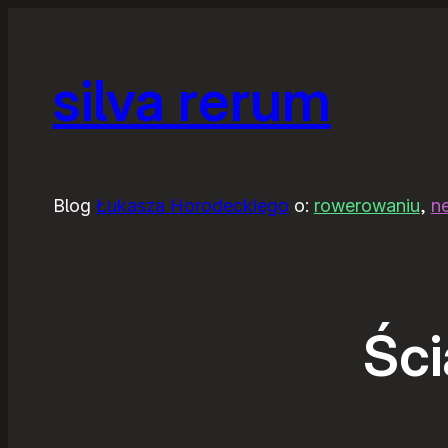
silva rerum
Blog
Łukasza Horodeckiego
o:
rowerowaniu
,
n
Śc