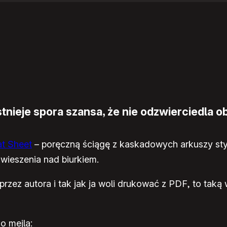
nieje spora szansa, że nie odzwierciedla ob
t Sheet
– poręczną ściągę z kaskadowych arkuszy styl
ieszenia nad biurkiem.
rzez autora i tak jak ja woli drukować z PDF, to taką
o mejla: