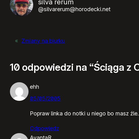
silva rerum
@silvarerum@horodecki.net
«
Zmiany na biurku
10 odpowiedzi na “Ściąga z 
ehh
05/05/2005
Popraw linka do notki u niego bo masz źle.
Odpowiedz
AvantaR