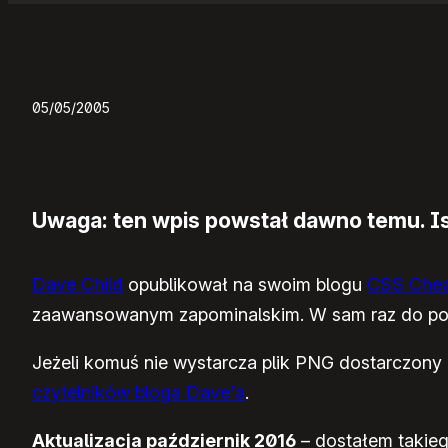
05/05/2005
Uwaga: ten wpis powstał dawno temu. Ist
Dave Child
opublikował na swoim blogu
CSS Chea
zaawansowanym zapominalskim. W sam raz do pow
Jeżeli komuś nie wystarcza plik PNG dostarczony p
czytelników bloga Dave’a
.
Aktualizacja październik 2016
– dostałem takieg