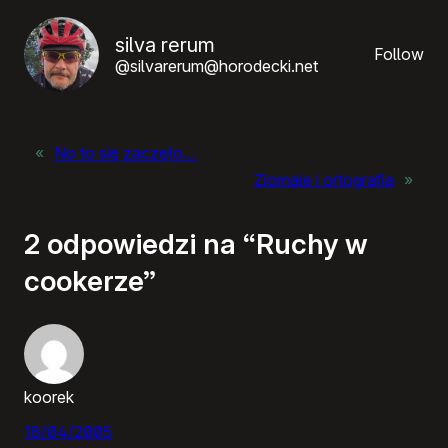
silva rerum
Follow
@silvarerum@horodecki.net
«
No to się zaczęło…
Ziomale i ortografia
»
2 odpowiedzi na “Ruchy w
cookerze”
koorek
18/04/2005