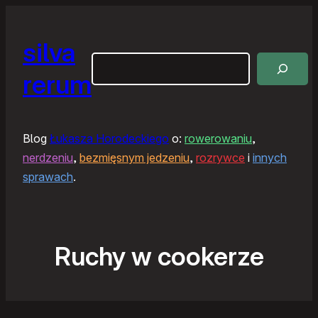
silva
Szukaj
rerum
Blog
Łukasza Horodeckiego
o:
rowerowaniu
,
nerdzeniu
,
bezmięsnym jedzeniu
,
rozrywce
i
innych
sprawach
.
Ruchy w cookerze