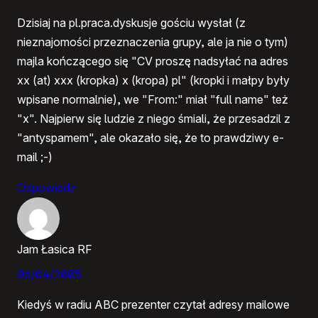
Dzisiaj na pl.praca.dyskusje gościu wysłał (z
nieznajomości przeznaczenia grupy, ale ja nie o tym)
majla kończącego się "CV proszę nadsyłać na adres
xx (at) xxx (kropka) x (kropa) pl" (kropki i małpy były
wpisane normalnie), we "From:" miał "full name" też
"x". Najpierw się ludzie z niego śmiali, że przesadzil z
"antyspamem", ale okazało się, że to prawdziwy e-
mail ;-)
Odpowiedz
Jam Łasica RF
06/04/2005
Kiedyś w radiu ABC prezenter czytał adresy mailowe