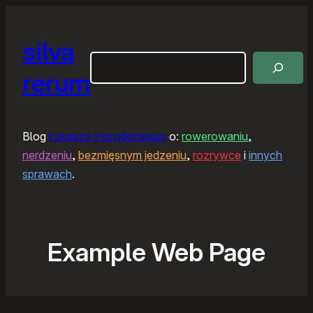
silva
Szukaj
rerum
Blog
Łukasza Horodeckiego
o:
rowerowaniu
,
nerdzeniu
,
bezmięsnym jedzeniu
,
rozrywce
i
innych
sprawach
.
Example Web Page