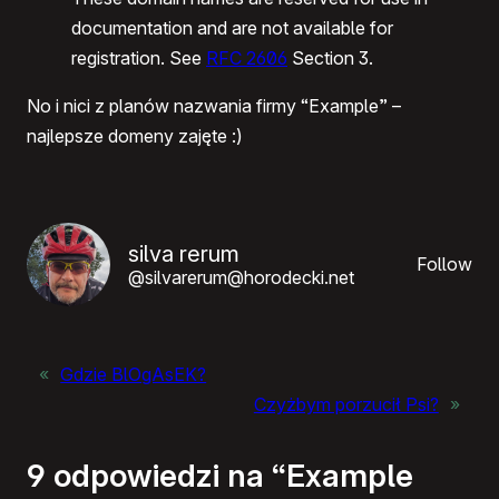
documentation and are not available for
registration. See
RFC 2606
Section 3.
No i nici z planów nazwania firmy “Example” –
najlepsze domeny zajęte :)
silva rerum
Follow
@silvarerum@horodecki.net
«
Gdzie BlOgAsEK?
Czyżbym porzucił Psi?
»
9 odpowiedzi na “Example