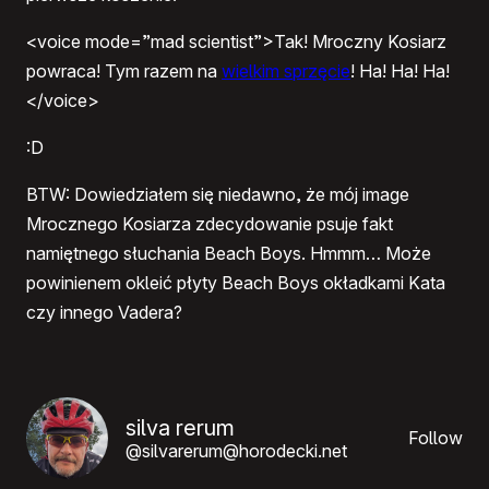
<voice mode=”mad scientist”>Tak! Mroczny Kosiarz
powraca! Tym razem na
wielkim sprzęcie
! Ha! Ha! Ha!
</voice>
:D
BTW: Dowiedziałem się niedawno, że mój image
Mrocznego Kosiarza zdecydowanie psuje fakt
namiętnego słuchania Beach Boys. Hmmm… Może
powinienem okleić płyty Beach Boys okładkami Kata
czy innego Vadera?
silva rerum
Follow
@silvarerum@horodecki.net