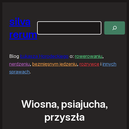
silva
Szukaj
rerum
Blog
Łukasza Horodeckiego
o:
rowerowaniu
,
nerdzeniu
,
bezmięsnym jedzeniu
,
rozrywce
i
innych
sprawach
.
Wiosna, psiajucha,
przyszła