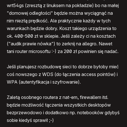
wrt54gs (zresztą z linuksem na pokładzie) bo na małej
"domowej odległości" będzie można wyciągnąć na
nim niezłą prędkość. Ale praktycznie każdy w tych
warunkach będzie dobry. Koszt takiego urządzenia to
ok. 400-500 zł w sklepie. Jeśli zależy ci na kosztach
("audik prawie nówka") to zerknij na allegro. Nawet
tani router microsoftu :-) za 200 zł powinien się nadać.
Jeśli planujesz rozbudowę sieci to dobrze byłoby mieć
coś nowszego z WDS (do łączenia access pointów) i
WPA (autentyfikacja i szyfrowanie).
Zaletą osobnego routera z nat-em, firewallem itd.
będzie możliwość łączenia wszystkich desktopów
bezprzewodowo i dodatkowo np. notebooków gdybyś
sobie kiedyś sprawił ;-)