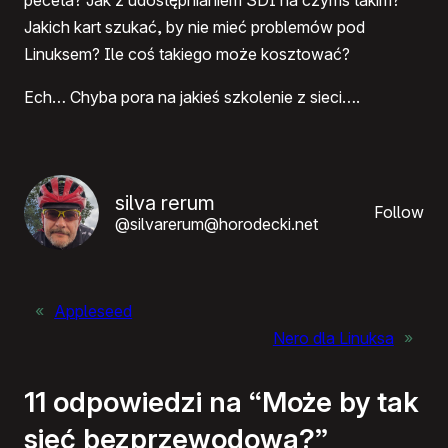
peceta? Jak z udostępnianiem SDI na czymś takim?
Jakich kart szukać, by nie mieć problemów pod
Linuksem? Ile coś takiego może kosztować?
Ech… Chyba pora na jakieś szkolenie z sieci….
silva rerum
Follow
@silvarerum@horodecki.net
«
Appleseed
Nero dla Linuksa
»
11 odpowiedzi na “Może by tak
sieć bezprzewodową?”