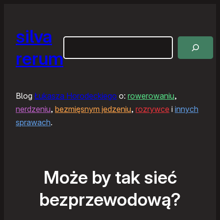
silva
Szukaj
rerum
Blog
Łukasza Horodeckiego
o:
rowerowaniu
,
nerdzeniu
,
bezmięsnym jedzeniu
,
rozrywce
i
innych
sprawach
.
Może by tak sieć
bezprzewodową?