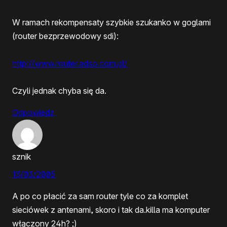
W ramach rekompensaty szybkie szukanko w goglami
(router bezprzewodowy sdi):
http://www.router.adso.com.pl/
Czyli jednak chyba się da.
Odpowiedz
sznik
13/03/2005
A po co płacić za sam router tyle co za komplet
sieciówek z antenami, skoro i tak da.killa ma komputer
włączony 24h? ;)