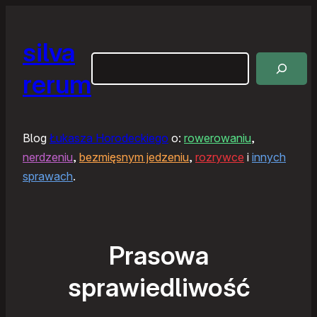
silva
Szukaj
rerum
Blog
Łukasza Horodeckiego
o:
rowerowaniu
,
nerdzeniu
,
bezmięsnym jedzeniu
,
rozrywce
i
innych
sprawach
.
Prasowa
sprawiedliwość