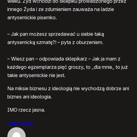
wieku. Żyd wchodzi do sklepiku prowadzonego przez
innego Żyda i ze zdumieniem zauważa na ladzie
antysemickie pisemko.
– Jak pan możesz sprzedawać u siebie taką
antysemicką szmatę?! – pyta z oburzeniem.
– Wiesz pan – odpowiada sklepikarz – Jak ja mam z
każdego egzemplarza pięć groszy, to _dla mnie_ to już
takie antysemickie nie jest.
Na miksie biznesu z ideologią nie wychodzą dobrze ani
biznes ani ideologia.
IMO rzecz jasna.
Odpowiedz