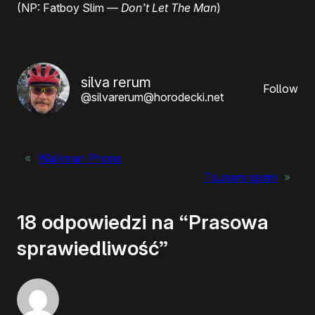
(NP: Fatboy Slim —
Don’t Let The Man
)
silva rerum
Follow
@silvarerum@horodecki.net
«
Walkman Phone
Tsunami spam
»
18 odpowiedzi na “Prasowa
sprawiedliwość”