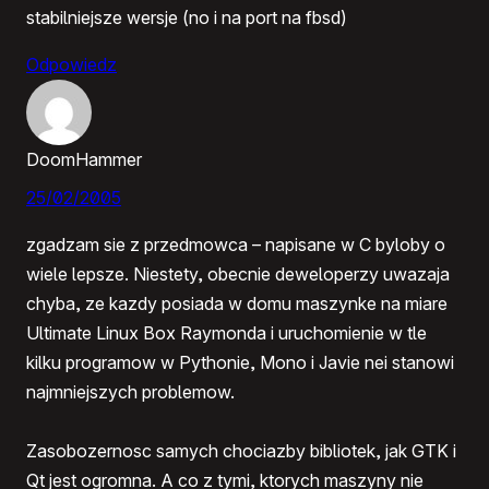
stabilniejsze wersje (no i na port na fbsd)
Odpowiedz
DoomHammer
25/02/2005
zgadzam sie z przedmowca – napisane w C byloby o
wiele lepsze. Niestety, obecnie deweloperzy uwazaja
chyba, ze kazdy posiada w domu maszynke na miare
Ultimate Linux Box Raymonda i uruchomienie w tle
kilku programow w Pythonie, Mono i Javie nei stanowi
najmniejszych problemow.
Zasobozernosc samych chociazby bibliotek, jak GTK i
Qt jest ogromna. A co z tymi, ktorych maszyny nie