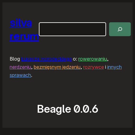
silva
Szukaj
rerum
Blog
Łukasza Horodeckiego
o:
rowerowaniu
,
nerdzeniu
,
bezmięsnym jedzeniu
,
rozrywce
i
innych
sprawach
.
Beagle 0.0.6