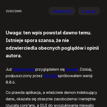
25/02/2005
GNOME i GTK
Z Joggera
Uwaga: ten wpis powstał dawno temu.
Istnieje spora szansa, że nie
odzwierciedla obecnych poglądów i opinii
autora.
Już
dawno temu
przyglądałem się
Beagle
. Dzisiaj,
podpuszczony przez
Cthulhu
spróbowałem wersji
0.0.6.
Co prawda aplikacja, a właściwie demon indeksujący
dane, okazała się strasznie zasobożerna i namiętnie
rzucała core’ami, a GUI do wyszukiwania miewało