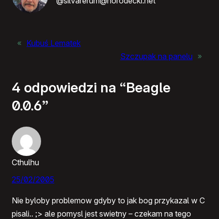
@silvarerum@horodecki.net
«
Kubuś Lematek
Szczupak na panelu
»
4 odpowiedzi na “Beagle
0.0.6”
Cthulhu
25/02/2005
Nie byloby problemow gdyby to jak bog przykazal w C
pisali.. ;> ale pomysl jest swietny – czekam na tego