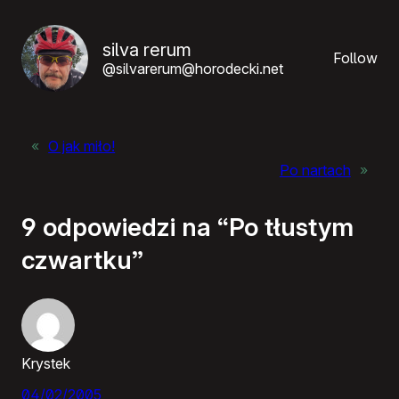
silva rerum
Follow
@silvarerum@horodecki.net
«
O jak miło!
Po nartach
»
9 odpowiedzi na “Po tłustym
czwartku”
Krystek
04/02/2005