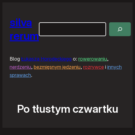
silva
Szukaj
rerum
Blog
Łukasza Horodeckiego
o:
rowerowaniu
,
nerdzeniu
,
bezmięsnym jedzeniu
,
rozrywce
i
innych
sprawach
.
Po tłustym czwartku