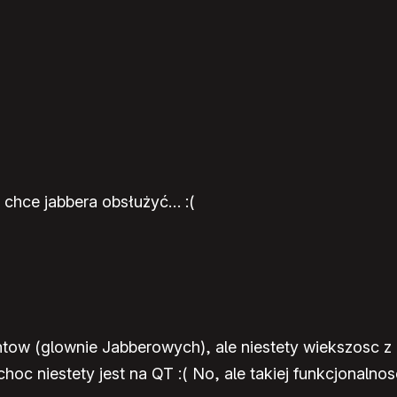
e chce jabbera obsłużyć… :(
ntow (glownie Jabberowych), ale niestety wiekszosc z 
choc niestety jest na QT :( No, ale takiej funkcjonalno