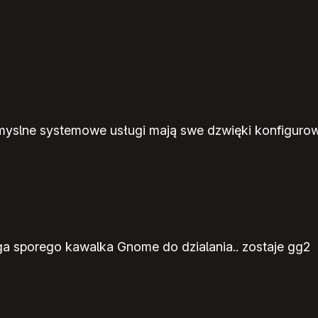
omyslne systemowe usługi mają swe dzwięki konfigur
ga sporego kawalka Gnome do dzialania.. zostaje gg2