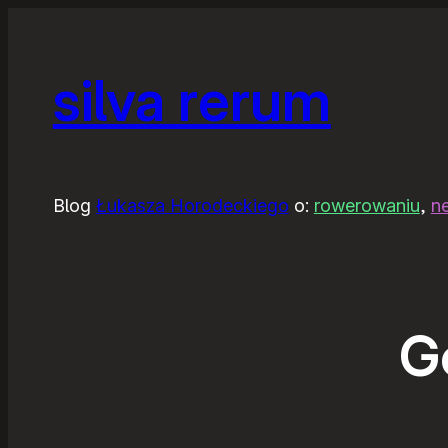
silva rerum
Blog
Łukasza Horodeckiego
o:
rowerowaniu
,
n
G