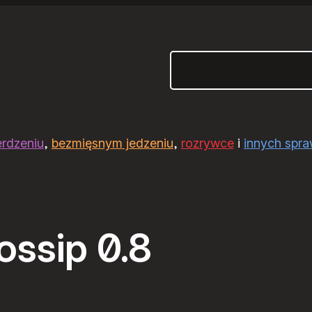
Szukaj
erdzeniu
,
bezmięsnym jedzeniu
,
rozrywce
i
innych spr
ossip 0.8