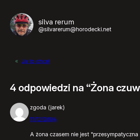
silva rerum
@silvarerum@horodecki.net
«
Ja to chcę!
4 odpowiedzi na “Żona czuw
zgoda (jarek)
11/12/2004
A żona czasem nie jest "przesympatyczna 