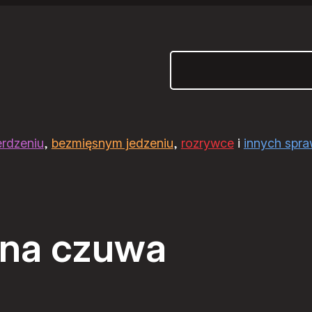
Szukaj
erdzeniu
,
bezmięsnym jedzeniu
,
rozrywce
i
innych spr
na czuwa