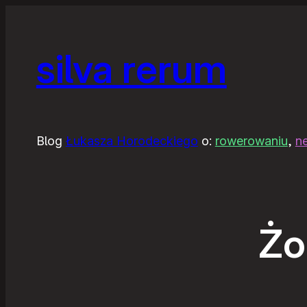
silva rerum
Blog
Łukasza Horodeckiego
o:
rowerowaniu
,
n
Żo