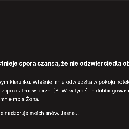
nieje spora szansa, że nie odzwierciedla ob
kawym kierunku. Właśnie mnie odwiedziła w pokoju hot
j zapoznałem w barze. (BTW: w tym śnie dubbingował m
 mnie moja Żona.
 nie nadzoruje moich snów. Jasne…