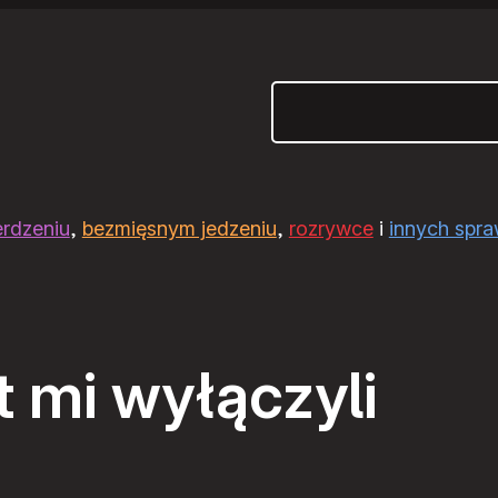
Szukaj
erdzeniu
,
bezmięsnym jedzeniu
,
rozrywce
i
innych spr
 mi wyłączyli