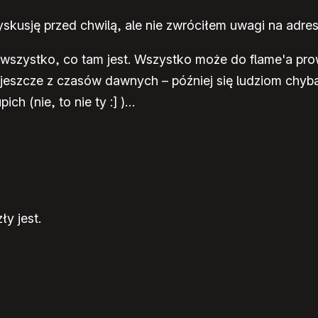
dyskusję przed chwilą, ale nie zwróciłem uwagi na adre
ie wszystko, co tam jest. Wszystko może do flame'a pro
 jeszcze z czasów dawnych – później się ludziom chyb
ch (nie, to nie ty :] )…
y jest.