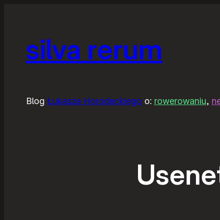
silva rerum
Blog
Łukasza Horodeckiego
o:
rowerowaniu
,
n
Usenet