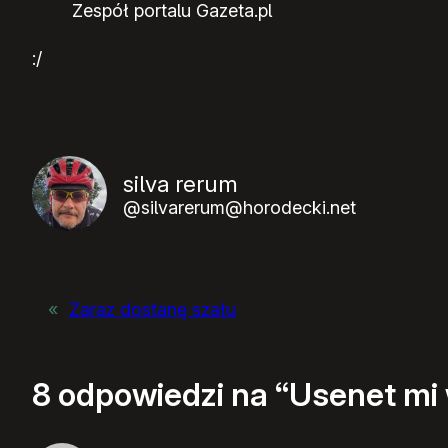
Zespół portalu Gazeta.pl
:/
silva rerum
@silvarerum@horodecki.net
«
Zaraz dostanę szału
8 odpowiedzi na “Usenet mi 