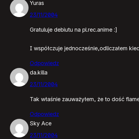
Yuras
23/11/2004
Gratuluje debiutu na pl.rec.anime :]
I współczuje jednocześnie,odliczałem kied
Odpowiedz
da.killa
23/11/2004
Tak właśnie zauważyłem, że to dość flame
Odpowiedz
Sky Ace
23/11/2004