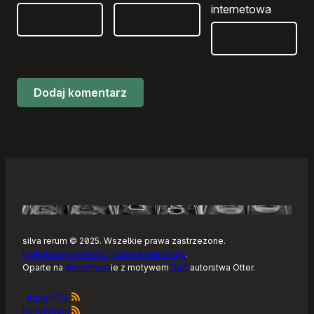
internetowa
silva rerum © 2025. Wszelkie prawa zastrzeżone.
Polityka prywatności, ciastka i takie tam
.
Oparte na
WordPress
ie z motywem
Raft
autorstwa Otter.
Kanał RSS
Kanał Atom