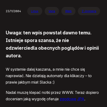
23/11/2004
Linux
Varia
Web
Z Joggera
Uwaga: ten wpis powstał dawno temu.
Istnieje spora szansa, że nie
odzwierciedla obecnych poglądów i opinii
autora.
W systemie dalej kaszana, a mnie nie chce się
naprawiać. Nie działają automaty dla klikaczy – to
prawie jakbym miał Slacka :)
Nadal muszę klepać notki przez WWW. Teraz dopiero
doceniam jaką wygodę oferuje
zgodowe
JPA
.