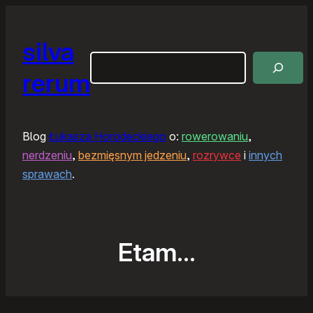
silva
Szukaj
rerum
Blog
Łukasza Horodeckiego
o:
rowerowaniu
,
nerdzeniu
,
bezmięsnym jedzeniu
,
rozrywce
i
innych
sprawach
.
Etam…