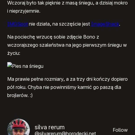
Wczoraj było tak pięknie z masą śniegu, a dzisiaj mokro
i nieprzyjemnie.
IMGSpot
nie działa, na szczęście jest
ImageShack
.
Na pociechę wrzucę sobie zdjęcie Bono z
wczorajszego szaleństwa na jego pierwszym śniegu w
życiu:
Ma prawie pełne rozmiary, a za trzy dni kończy dopiero
pół roku. Chyba nie powinniśmy karmić go paszą dla
brojlerów. :)
silva rerum
Follow
@silvarerum@horodecki.net