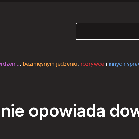
Szukaj
erdzeniu
,
bezmięsnym jedzeniu
,
rozrywce
i
innych spr
śnie opowiada do