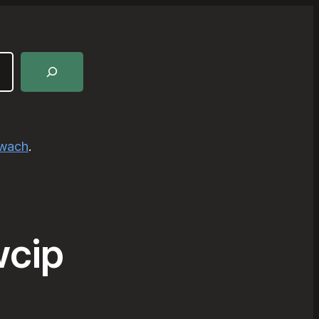
awach
.
wcip