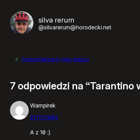
silva rerum
@silvarerum@horodecki.net
«
Industrializacji ciąg dalszy
7 odpowiedzi na “Tarantino
Wampirek
07/11/2004
A z 10 :)