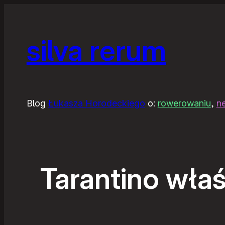
silva rerum
Blog
Łukasza Horodeckiego
o:
rowerowaniu
,
n
Tarantino wła