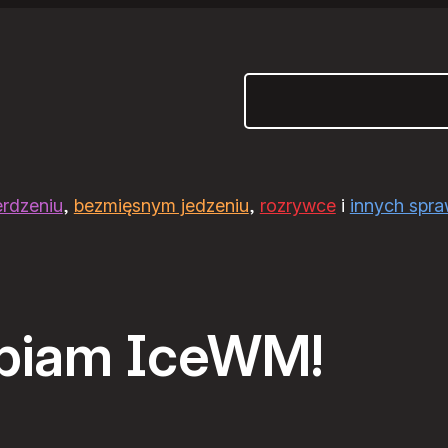
Szukaj
erdzeniu
,
bezmięsnym jedzeniu
,
rozrywce
i
innych spr
biam IceWM!