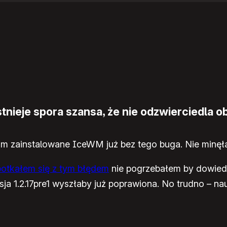
nieje spora szansa, że nie odzwierciedla ob
am zainstalowane IceWM już bez tego buga. Nie minęł
potkałem się z tym błędem
nie pogrzebałem by dowiedz
sja 1.2.17pre1 wyszłaby już poprawiona. No trudno – na