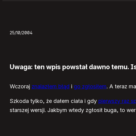
25/10/2004
Uwaga: ten wpis powstał dawno temu. Ist
Wczoraj
znalazłem błąd
i
go zgłosiłem
. A teraz m
Szkoda tylko, że dałem ciała i gdy
pierwszy raz s
starszej wersji. Jakbym wtedy zgłosił buga, to wer