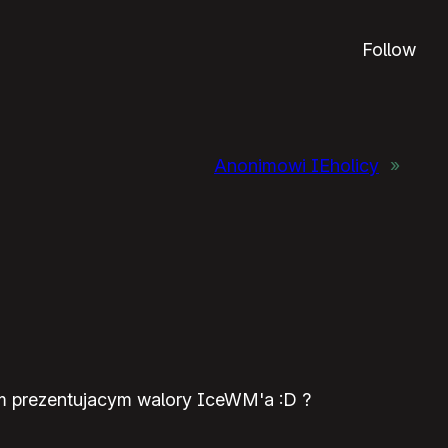
Follow
Anonimowi IEholicy
»
em prezentujacym walory IceWM'a :D ?