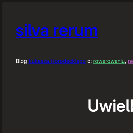
silva rerum
Blog
Łukasza Horodeckiego
o:
rowerowaniu
,
n
Uwiel