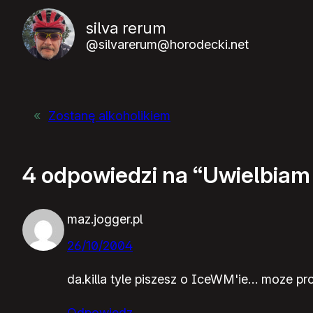
silva rerum
@silvarerum@horodecki.net
«
Zostanę alkoholikiem
4 odpowiedzi na “Uwielbia
maz.jogger.pl
26/10/2004
da.killa tyle piszesz o IceWM'ie… moze p
Odpowiedz