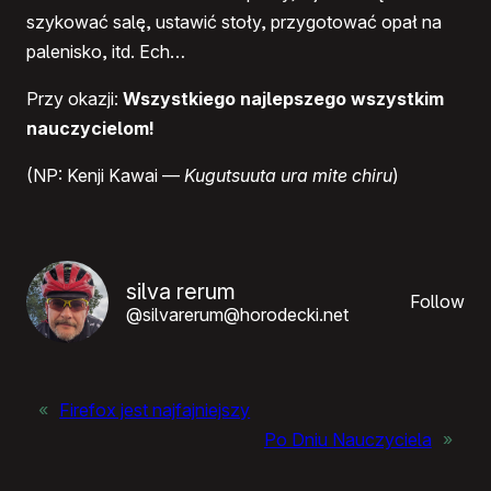
szykować salę, ustawić stoły, przygotować opał na
palenisko, itd. Ech…
Przy okazji:
Wszystkiego najlepszego wszystkim
nauczycielom!
(NP: Kenji Kawai —
Kugutsuuta ura mite chiru
)
silva rerum
Follow
@silvarerum@horodecki.net
«
Firefox jest najfajniejszy
Po Dniu Nauczyciela
»