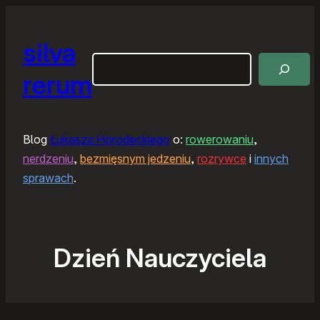
silva
Szukaj
rerum
Blog
Łukasza Horodeckiego
o:
rowerowaniu
,
nerdzeniu
,
bezmięsnym jedzeniu
,
rozrywce
i
innych
sprawach
.
Dzień Nauczyciela