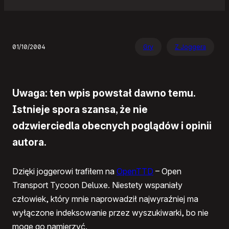
01/10/2004
Gry
Z Joggera
Uwaga: ten wpis powstał dawno temu.
Istnieje spora szansa, że nie
odzwierciedla obecnych poglądów i opinii
autora.
Dzięki joggerowi trafiłem na
OpenTTD
– Open
Transport Tycoon Deluxe. Niestety wspaniały
człowiek, który mnie naprowadził najwyraźniej ma
wyłączone indeksowanie przez wyszukiwarki, bo nie
moge go namierzyć.