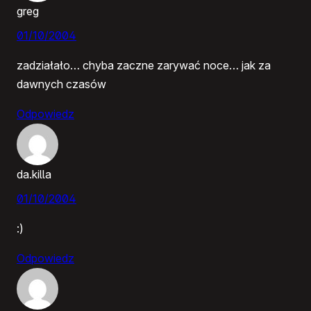
greg
01/10/2004
zadziałało… chyba zaczne zarywać noce… jak za
dawnych czasów
Odpowiedz
da.killa
01/10/2004
:)
Odpowiedz