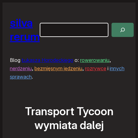
silva
Szukaj
rerum
Blog
Łukasza Horodeckiego
o:
rowerowaniu
,
nerdzeniu
,
bezmięsnym jedzeniu
,
rozrywce
i
innych
sprawach
.
Transport Tycoon
wymiata dalej