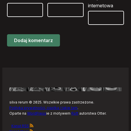
internetowa
silva rerum © 2025. Wszelkie prawa zastrzeżone.
Polityka prywatności, ciastka i takie tam
.
Oparte na
WordPress
ie z motywem
Raft
autorstwa Otter.
Kanał RSS