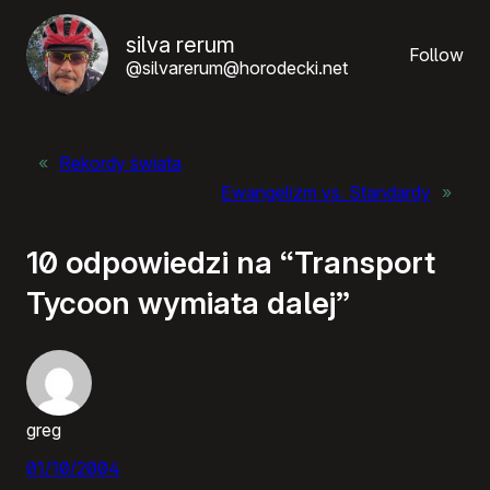
silva rerum
Follow
@silvarerum@horodecki.net
«
Rekordy świata
Ewangelizm vs. Standardy
»
10 odpowiedzi na “Transport
Tycoon wymiata dalej”
greg
01/10/2004